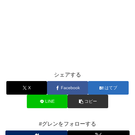
シェアする
X
Facebook
はてブ
LINE
コピー
#グレンをフォローする