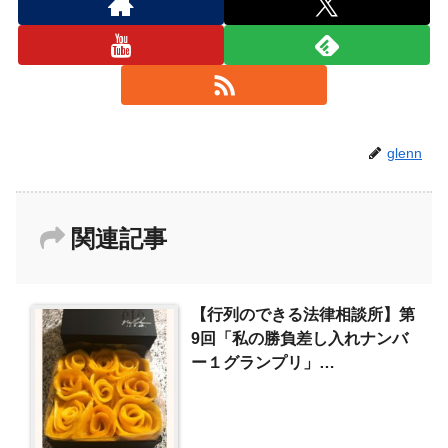
glenn
関連記事
【行列のできる法律相談所】第
9回「私の勝負差し入れナンバ
ー１グランプリ」
（2016/7/31）