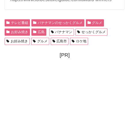
テレビ番組
バナナマンのせっかくグルメ
グルメ
お好み焼き
広島
バナナマン
せっかくグルメ
お好み焼き
グルメ
広島市
ロケ地
[PR]