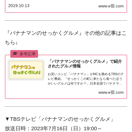
屋さんは「ライス入り」!?など、紹介されたお店は
2019.10.13
www.e宿.com
こちら！ギャル曽根さんが「広島」へ！地元の人に
「せっかくこの町に来たなら食べたほう...
『バナナマンのせっかくグルメ』その他の記事はこ
ちら↓
「バナナマンのせっかくグルメ」で紹介
されたグルメ情報
お笑いコンビ「バナナマン」がMCを務めるTBSのテ
レビ番組。「せっかくこの町に来たなら食べたほう
がいいグルメは何ですか？」日本全国でバナナマン
日村さんが地元民オススメの絶品グルメを聞き込み
www.e宿.com
＆食べまくり！
▼TBSテレビ「バナナマンのせっかくグルメ」
放送日時：2023年7月16日（日）19:00～