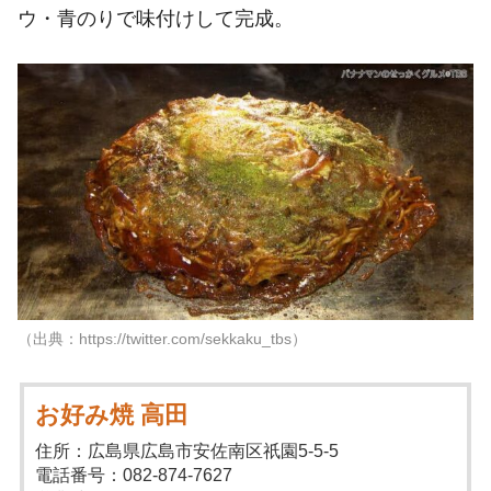
ウ・青のりで味付けして完成。
（出典：https://twitter.com/sekkaku_tbs）
お好み焼 高田
住所：広島県広島市安佐南区祇園5-5-5
電話番号：082-874-7627