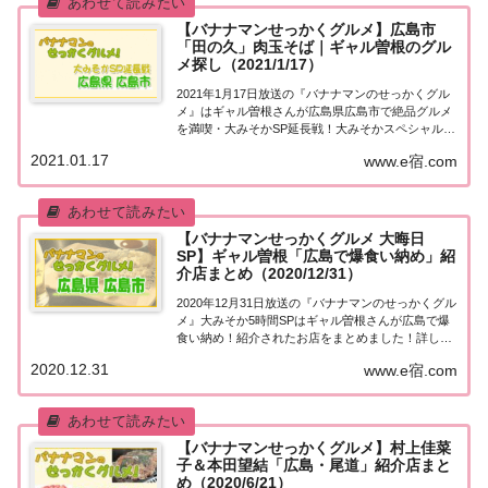
【バナナマンせっかくグルメ】広島市
「田の久」肉玉そば｜ギャル曽根のグル
メ探し（2021/1/17）
2021年1月17日放送の『バナナマンのせっかくグル
メ』はギャル曽根さんが広島県広島市で絶品グルメ
を満喫・大みそかSP延長戦！大みそかスペシャルに
入りきらなかった新撮ロケを大公開！紹介されたお
2021.01.17
www.e宿.com
店やメニューをまとめました！詳しくはこちら！ギ
ャル曽根さんが「広島市」へ！地元の人に「せ...
【バナナマンせっかくグルメ 大晦日
SP】ギャル曽根「広島で爆食い納め」紹
介店まとめ（2020/12/31）
2020年12月31日放送の『バナナマンのせっかくグル
メ』大みそか5時間SPはギャル曽根さんが広島で爆
食い納め！紹介されたお店をまとめました！詳しく
はこちら！ギャル曽根「広島で爆食い納め」バナナ
2020.12.31
www.e宿.com
マンのせっかくグルメ大みそか5時間SP！初の生放
送で豪華芸能人食べ納め地元の人に「せっ...
【バナナマンせっかくグルメ】村上佳菜
子＆本田望結「広島・尾道」紹介店まと
め（2020/6/21）