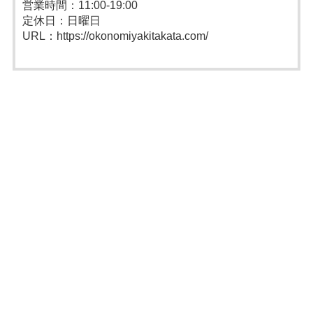
営業時間：11:00-19:00
定休日：日曜日
URL：https://okonomiyakitakata.com/