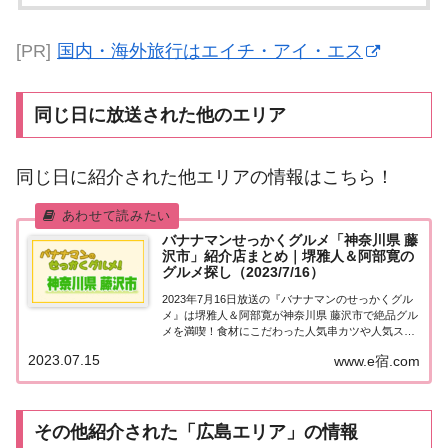
[PR]
国内・海外旅行はエイチ・アイ・エス
同じ日に放送された他のエリア
同じ日に紹介された他エリアの情報はこちら！
バナナマンせっかくグルメ「神奈川県 藤
沢市」紹介店まとめ｜堺雅人＆阿部寛の
グルメ探し（2023/7/16）
2023年7月16日放送の『バナナマンのせっかくグル
メ』は堺雅人＆阿部寛が神奈川県 藤沢市で絶品グル
メを満喫！食材にこだわった人気串カツや人気スパ
イスカレーなど、紹介されたお店やメニューをまと
2023.07.15
www.e宿.com
めました！詳しくはこちら！堺雅人＆阿部寛「神奈
川県 藤沢市」でグルメ探し地元の人に「せっ...
その他紹介された「広島エリア」の情報