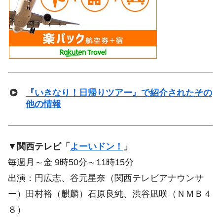
『いきなり！日帰りツアー』で紹介されたその
他の情報
▼
関西テレビ「
よーいドン！
」
毎週月～金 9時50分～11時15分
出演：円広志、谷元星奈（関西テレビアナウンサ
ー）田村裕（麒麟）石原良純、渋谷凪咲（ＮＭＢ４
８）