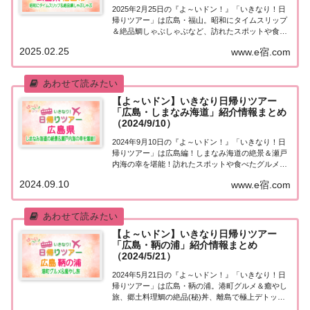
2025年2月25日の『よ～いドン！』「いきなり！日
帰りツアー」は広島・福山。昭和にタイムスリップ
＆絶品鯛しゃぶしゃぶなど、訪れたスポットや食べ
たグルメなど、紹介された情報をまとめました！
2025.02.25
www.e宿.com
「広島・福山」日帰りツアー麒麟・田村さんが街行
く人にいきなり声をかけ、そのまま日帰りツアー
に...
【よ～いドン】いきなり日帰りツアー
「広島・しまなみ海道」紹介情報まとめ
（2024/9/10）
2024年9月10日の『よ～いドン！』「いきなり！日
帰りツアー」は広島編！しまなみ海道の絶景＆瀬戸
内海の幸を堪能！訪れたスポットや食べたグルメな
ど、紹介された情報をまとめました！「広島」日帰
2024.09.10
www.e宿.com
りツアー麒麟・田村さんが街行く人にいきなり声を
かけ、そのまま日帰りツアーにご招待する『いき...
【よ～いドン】いきなり日帰りツアー
「広島・鞆の浦」紹介情報まとめ
（2024/5/21）
2024年5月21日の『よ～いドン！』「いきなり！日
帰りツアー」は広島・鞆の浦。港町グルメ＆癒やし
旅、郷土料理鯛の絶品(秘)丼、離島で極上デトック
スなど、取り上げられた情報はこちら！「広島・鞆