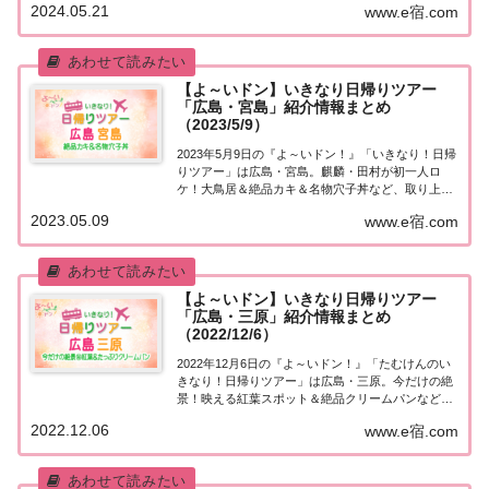
2024.05.21
www.e宿.com
の浦」日帰りツアー麒麟・田村さんが街行く人にい
きなり声をかけ、そのまま日帰りツアーにご招...
【よ～いドン】いきなり日帰りツアー
「広島・宮島」紹介情報まとめ
（2023/5/9）
2023年5月9日の『よ～いドン！』「いきなり！日帰
りツアー」は広島・宮島。麒麟・田村が初一人ロ
ケ！大鳥居＆絶品カキ＆名物穴子丼など、取り上げ
られた情報はこちら！「広島・宮島」日帰りツアー
2023.05.09
www.e宿.com
街行く人にいきなり声をかけ、そのまま日帰りツア
ーにご招待する『いきなり！日帰りツアー』のコ
ー...
【よ～いドン】いきなり日帰りツアー
「広島・三原」紹介情報まとめ
（2022/12/6）
2022年12月6日の『よ～いドン！』「たむけんのい
きなり！日帰りツアー」は広島・三原。今だけの絶
景！映える紅葉スポット＆絶品クリームパンなど、
取り上げられた情報はこちら！「広島・三原」日帰
2022.12.06
www.e宿.com
りツアー街行く人にいきなり声をかけ、そのまま日
帰りツアーにご招待する『たむけんの日帰りツア...