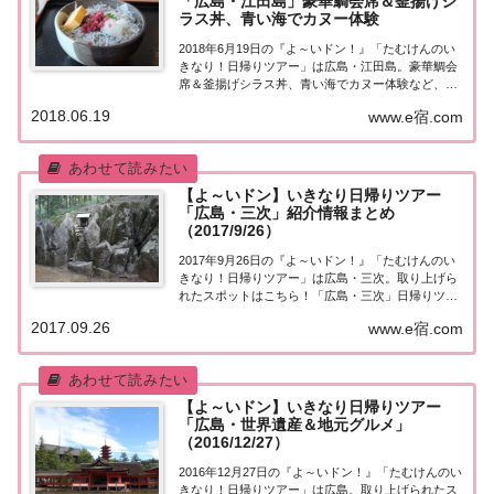
「広島・江田島」豪華鯛会席＆釜揚げシ
ラス丼、青い海でカヌー体験
2018年6月19日の『よ～いドン！』「たむけんのい
きなり！日帰りツアー」は広島・江田島。豪華鯛会
席＆釜揚げシラス丼、青い海でカヌー体験など、取
り上げられたスポットはこちら！「広島・江田島」
2018.06.19
www.e宿.com
日帰りツアー街行く人にいきなり声をかけ、そのま
ま日帰りツアーにご招待する『たむけんの日帰り...
【よ～いドン】いきなり日帰りツアー
「広島・三次」紹介情報まとめ
（2017/9/26）
2017年9月26日の『よ～いドン！』「たむけんのい
きなり！日帰りツアー」は広島・三次。取り上げら
れたスポットはこちら！「広島・三次」日帰りツア
ー今日の『たむけんの日帰りツアー』は広島・三
2017.09.26
www.e宿.com
次。・広島てっぱんグランプリ優勝！ご当地グル
メ“三次唐麺焼”・秋の味覚を堪能！最高級“ピオー...
【よ～いドン】いきなり日帰りツアー
「広島・世界遺産＆地元グルメ」
（2016/12/27）
2016年12月27日の『よ～いドン！』「たむけんのい
きなり！日帰りツアー」は広島。取り上げられたス