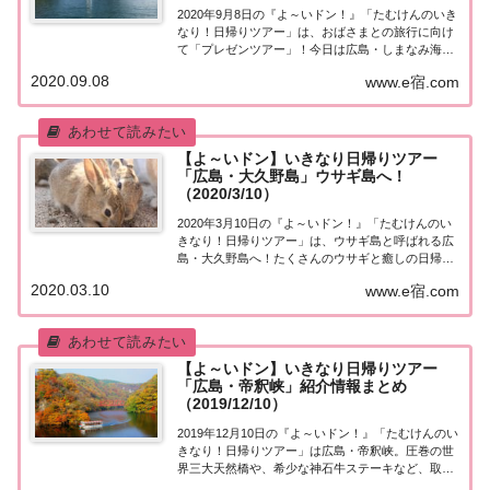
2020年9月8日の『よ～いドン！』「たむけんのいき
なり！日帰りツアー」は、おばさまとの旅行に向け
て「プレゼンツアー」！今日は広島・しまなみ海道
のオススメポイントを紹介します。取り上げられた
2020.09.08
www.e宿.com
スポットはこちら！「広島・しまなみ海道」日帰り
プレゼンツアー街行く人にいきなり声をかけ、そ...
【よ～いドン】いきなり日帰りツアー
「広島・大久野島」ウサギ島へ！
（2020/3/10）
2020年3月10日の『よ～いドン！』「たむけんのい
きなり！日帰りツアー」は、ウサギ島と呼ばれる広
島・大久野島へ！たくさんのウサギと癒しの日帰り
旅♪ タコづくしのディナーなど、取り上げられたス
2020.03.10
www.e宿.com
ポットはこちら！「広島・大久野島」日帰りツアー
街行く人にいきなり声をかけ、そのまま日帰り...
【よ～いドン】いきなり日帰りツアー
「広島・帝釈峡」紹介情報まとめ
（2019/12/10）
2019年12月10日の『よ～いドン！』「たむけんのい
きなり！日帰りツアー」は広島・帝釈峡。圧巻の世
界三大天然橋や、希少な神石牛ステーキなど、取り
上げられたスポットはこちら！「広島・帝釈峡」日