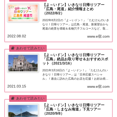
【よ～いドン】いきなり日帰りツアー
「広島・尾道」紹介情報まとめ
（2022/8/2）
2022年8月2日の『よ～いドン！』「たむけんのいき
なり！日帰りツアー」は広島・尾道。新展望台から
尾道の絶景を堪能＆名物穴子フルコースなど、取り
上げられた情報はこちら！「広島・尾道」日帰りツ
2022.08.02
www.e宿.com
アー街行く人にいきなり声をかけ、そのまま日帰り
ツアーにご招待する『たむけんの日帰りツアー』...
【よ～いドン】いきなり日帰りツアー
「広島」絶品お取り寄せ＆おすすめスポ
ット（2021/3/16）
2021年3月16日の『よ～いドン！』「たむけんのい
きなり！日帰りツアー」は「日本応援スペシャ
ル」！過去に訪れた広島のお店を応援！お好み焼き
やうなぎなど、絶品お取り寄せグルメを紹介しま
2021.03.15
www.e宿.com
す。取り上げられたスポットはこちら！日本応援ス
ペシャル「広島」街行く人にいきなり声をかけ、そ
のま...
【よ～いドン】いきなり日帰りツアー
「広島・しまなみ海道」下見ツアー
（2020/9/8）