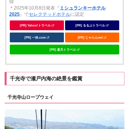
得
＊2025年10月8日発表『
ミシュランキーホテル
2025
』で
セレクテッドホテル
に認定
[PR] Yahoo!トラベル
[PR] るるぶトラベル
[PR] 一休.com
[PR] じゃらんnet
[PR] 楽天トラベル
千光寺で瀬戸内海の絶景を鑑賞
千光寺山ロープウェイ