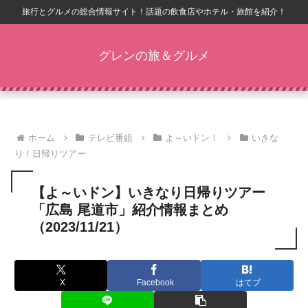
旅行とグルメの総合情報サイト！話題の飲食店やホテル・旅館を紹介！
グレンの旅＆グルメ
ホーム
テレビ番組
よ～いドン！
いきな
り！日帰りツアー
【よ～いドン】いきなり日帰りツアー
「広島 尾道市」紹介情報まとめ
（2023/11/21）
X
Facebook
はてブ