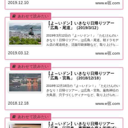
2019.12.10
www.e宿.com
帰りツアー街行く人にいきなり声をかけ、そのまま
日帰りツアーにご招待する『たむけんの日帰り...
【よ～いドン】いきなり日帰りツアー
「広島・尾道」（2019/3/12）
2019年3月12日の『よ～いドン！』「たむけんのい
きなり！日帰りツアー」は広島・尾道。朝ドラモデ
ル店の尾道焼き、活版印刷体験など、取り上げられ
たスポットはこちら！「広島・尾道」日帰りツアー
2019.03.12
www.e宿.com
街行く人にいきなり声をかけ、そのまま日帰りツア
ーにご招待する『たむけんの日帰りツアー』のコ...
【よ～いドン】いきなり日帰りツアー
「広島・宮島」（2018/12/18）
2018年12月18日の『よ～いドン！』「たむけんのい
きなり！日帰りツアー」は広島・宮島。厳島神社の
大鳥居、穴子づくしディナーなど、取り上げられた
スポットはこちら！「広島・宮島」日帰りツアー街
2018.12.18
www.e宿.com
行く人にいきなり声をかけ、そのまま日帰りツアー
にご招待する『たむけんの日帰りツアー』のコ...
【よ～いドン】いきなり日帰りツアー