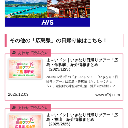
その他の「広島県」の日帰り旅はこちら！
よ～いドン｜いきなり日帰りツアー「広
島・帝釈峡」紹介情報まとめ
（2025/12/9）
2025年12月9日の『よ～いドン！』「いきなり！日
帰りツアー」は広島・帝釈峡（たいしゃくきょ
う）。遊覧船で神龍湖の紅葉、瀬戸内の海鮮ディナ
ーなど、訪れたスポットや食べたグルメなど、紹介
2025.12.09
www.e宿.com
された情報をまとめました！「広島・帝釈峡」日帰
りツアー麒麟・田村さんが街行く人にいきなり声を
か...
よ～いドン】いきなり日帰りツアー「広
島・福山」紹介情報まとめ
（2025/2/25）