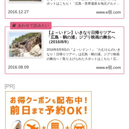
ポットはこちら！「広島・世界遺産＆地元グルメ」
日帰りツアー今日の『たむけんの日帰りツアー』は
2016.12.27
www.e宿.com
広島。・広島名物お好み焼き・クルーズ船で世界遺
産めぐり・厳島神社を参拝・今が旬！かき小屋...
【よ～いドン】いきなり日帰りツアー
「広島・鞆の浦」ジブリ映画の舞台へ
（2016/8/9）
2016年8月9日の『よ～いドン！』「たむけんのいき
なり！日帰りツアー」は広島・鞆の浦。ジブリ映画
の舞台へ！取り上げられたスポットはこちら！広
島・鞆の浦 日帰りツアー今日の『たむけんの日帰り
2016.08.09
www.e宿.com
ツアー』は広島・鞆の浦。玉造日之出通南商店街で
ツアー参加者を探します^^ 国内・海外旅行は...
[PR]