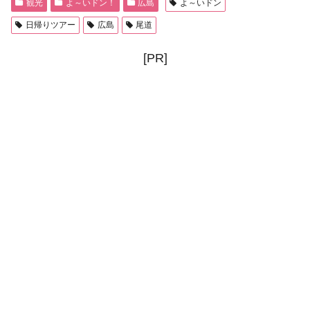
観光
よ～いドン！
広島
よ～いドン
日帰りツアー
広島
尾道
[PR]