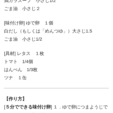
鶏ガラスープ 小さじ1/2
ごま油 小さじ２
[味付け卵] ゆで卵 １個
白だし（もしくは「めんつゆ」）大さじ1.5
ごま油 小さじ1/2
[具材] レタス １枚
トマト 1/4個
はんぺん 1/3枚
ツナ １缶
【作り方】
[
５分でできる味付け卵
] １．ゆで卵につまようじで