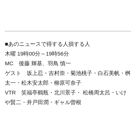
■あのニュースで得する人損する人
木曜 19時00分～19時56分
MC 後藤 輝基、羽鳥 慎一
ゲスト 坂上忍・吉村崇・菊池桃子・白石美帆・桝
太一・松木安太郎・柳原可奈子
VTR 笑福亭鶴瓶・北川景子・ 松橋周太呂・いけ
や賢二・井戸田潤・ギャル曽根