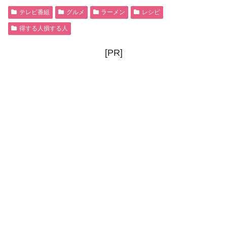
テレビ番組
グルメ
ラーメン
レシピ
得する人損する人
[PR]