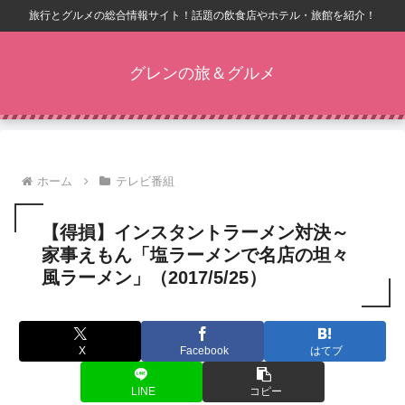
旅行とグルメの総合情報サイト！話題の飲食店やホテル・旅館を紹介！
グレンの旅＆グルメ
ホーム
テレビ番組
【得損】インスタントラーメン対決～
家事えもん「塩ラーメンで名店の坦々
風ラーメン」（2017/5/25）
X
Facebook
はてブ
LINE
コピー