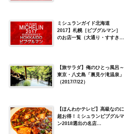
ミシュランガイド北海道
2017】札幌［ビブグルマン］
のお店一覧（大通り・すすき
の）
【旅サラダ】俺のひとっ風呂～
東京・八丈島「裏見ケ滝温泉」
（2017/7/22）
【ほんわかテレビ】高級なのに
超お得！ミシュランビブグルマ
ン2018選出の名店
SP（2018/3/16）