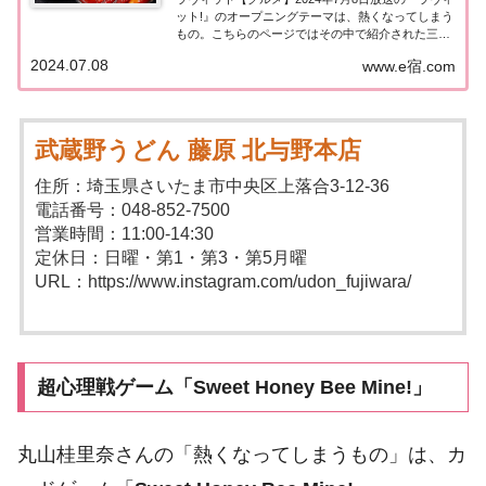
ット!』のオープニングテーマは、熱くなってしまう
もの。こちらのページではその中で紹介された三拍
子 久保さんのオススメ！さいたま市「武蔵野うどん
2024.07.08
www.e宿.com
藤原」についてまとめました。詳しくはこちら！三
拍子 久保オススメ「ジョロキア地獄」今...
武蔵野うどん 藤原 北与野本店
住所：埼玉県さいたま市中央区上落合3-12-36
電話番号：048-852-7500
営業時間：11:00-14:30
定休日：日曜・第1・第3・第5月曜
URL：https://www.instagram.com/udon_fujiwara/
超心理戦ゲーム「Sweet Honey Bee Mine!」
丸山桂里奈さんの「熱くなってしまうもの」は、カ