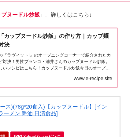
ップヌードル炒飯
」。詳しくはこちら↓
「カップヌードル炒飯」の作り方｜カップ麺
対決
放送の『ラヴィット!』のオープニングコーナーで紹介されたカ
ピ対決！男性ブランコ・浦井さんのカップヌードル炒飯。
しいレシピはこちら！カップヌードル炒飯今日のオープニ
...
www.e-recipe.site
ス)(78g*20食入)【カップヌードル】[イン
ーメン 醤油 日清食品]
市場
[PR] Yahoo!ショッピング