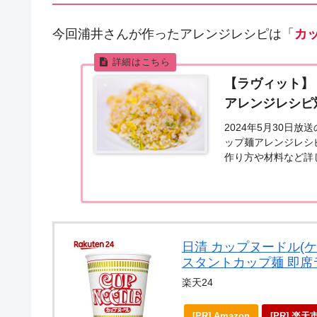
今回浦井さんが作ったアレンジレシピは「
カ
【ラヴィット】
アレンジレシピ
2024年5月30日
ップ麺アレンジレシ
作り方や材料など詳
ングテーマは「生まれ変
日清 カップヌードル(ケー
スタントカップ麺 即席ラ
楽天24
[PR] Amazon
[PR] 楽天