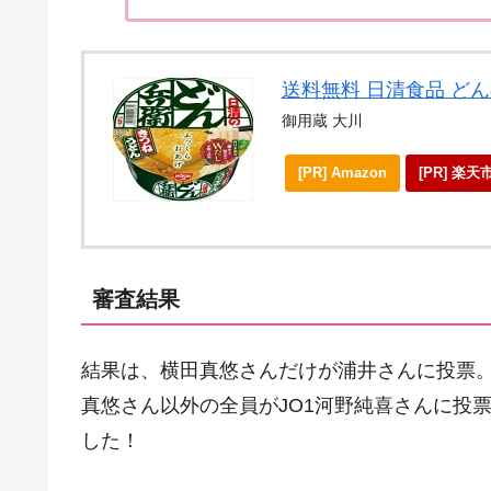
送料無料 日清食品 どん兵
御用蔵 大川
[PR] Amazon
[PR] 楽天
審査結果
結果は、横田真悠さんだけが浦井さんに投票
真悠さん以外の全員がJO1河野純喜さんに投
した！