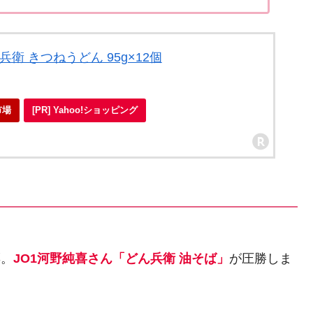
衛 きつねうどん 95g×12個
市場
[PR] Yahoo!ショッピング
。
票。
JO1河野純喜さん「どん兵衛 油そば」
が圧勝しま