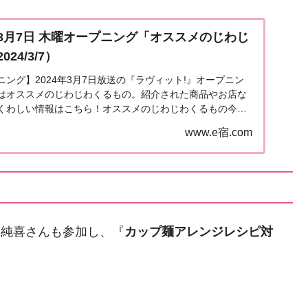
3月7日 木曜オープニング「オススメのじわじ
24/3/7）
ング】2024年3月7日放送の『ラヴィット!』オープニン
はオススメのじわじわくるもの。紹介された商品やお店な
くわしい情報はこちら！オススメのじわじわくるもの今日3
1984年に「サウ（３）ナ（７）」の語呂合...
www.e宿.com
野純喜さんも参加し、『
カップ麺アレンジレシピ対