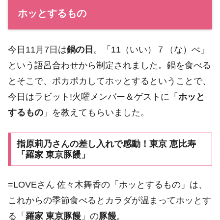
ホッとするもの
今日11月7日は
鍋の日
。「11（いい）７（な）べ」
という語呂合わせから制定されました。鍋を食べる
とそこで、ポカポカしてホッとするということで、
今日はラビット!火曜メンバー＆ゲストに「
ホッと
するもの
」を教えてもらいました。
指原莉乃さんの差し入れで感動！東京 恵比寿
「羅家 東京豚饅」
=LOVEさん 佐々木舞香の「ホッとするもの」は、
これからの季節食べるとカラダが温まってホッとす
る「
羅家 東京豚饅
」の
豚饅
。