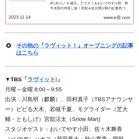
#ためスノ in 蔵王。だてさく＆おいでやす小田・和
牛水田の仲良し旅！宮舘＆佐久間が秋の紅葉色づく
蔵王エリアで人気観光地をお試し！蔵王名物・神秘
2023.11.14
www.e宿.com
の絶景を見られるか⁉大自然満喫！訪れたスポット
や食べたグルメなど、紹介された情...
その他の『ラヴィット！』オープニングの記事
はこちら
▼
TBS「
ラヴィット!
」
月曜～金曜 8:00～9:55
出演：川島明（麒麟）、田村真子（TBSアナウンサ
ー）ビビる大木、若槻千夏、モグライダー（芝大
輔・ともしげ）宮舘涼太（Snow Man)
スタジオゲスト：おいでやす小田、佐々木舞香
（=LOVE）ハナコ（菊田竜大・秋山寛貴・岡部