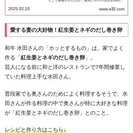
「キング オブ ユゲ」。紹介されたお店＆グルメな
2025.02.10
www.e宿.com
どをまとめました。くわしい情報はこちら！キング
オブ ユゲ(湯気)今日2月10日は「ニ...
愛する妻の大好物！紅生姜とネギのだし巻き卵
和牛 水田さんの「ホッとするもの」は、家でよく
作る「
紅生姜とネギのだし巻き卵
」。
芸人になる前に和と洋のレストランで7年間修業し
ていた料理上手な水田さん。
普段家でも奥さんのためによく料理するそうで、水
田さんが作る料理の中で奥さんが特に大好きな料理
が「紅生姜とネギのだし巻き卵」とのこと。
レシピと作り方はこちら↓