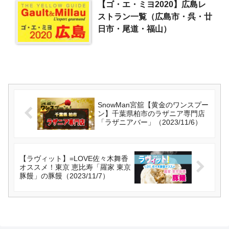
【ゴ・エ・ミヨ2020】広島レ
ストラン一覧（広島市・呉・廿
日市・尾道・福山）
SnowMan宮舘【黄金のワンスプー
ン】千葉県柏市のラザニア専門店
「ラザニアバー」（2023/11/6）
【ラヴィット】=LOVE佐々木舞香
オススメ！東京 恵比寿「羅家 東京
豚饅」の豚饅（2023/11/7）