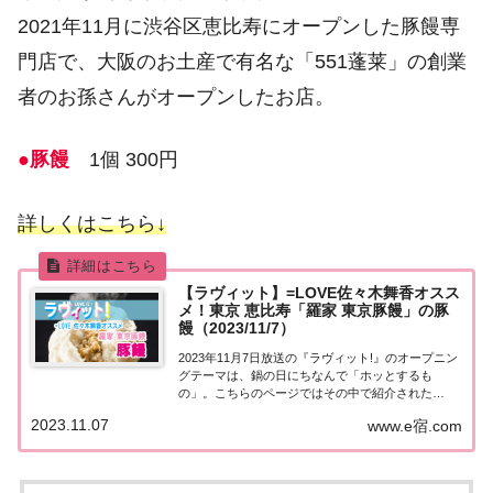
2021年11月に渋谷区恵比寿にオープンした豚饅専
門店で、大阪のお土産で有名な「551蓬莱」の創業
者のお孫さんがオープンしたお店。
●豚饅
1個 300円
詳しくはこちら↓
【ラヴィット】=LOVE佐々木舞香オスス
メ！東京 恵比寿「羅家 東京豚饅」の豚
饅（2023/11/7）
2023年11月7日放送の『ラヴィット!』のオープニン
グテーマは、鍋の日にちなんで「ホッとするも
の」。こちらのページではその中で紹介された
=LOVEさん 佐々木舞香さんのオススメ！東京 恵比
2023.11.07
www.e宿.com
寿「羅家 東京豚饅」の豚饅についてまとめました。
詳しくはこちら！=LOVEさん 佐々木舞香...