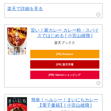
楽天で詳細を見る
旨い！家カレー カレー粉・スパイ
スではじめる [ 小宮山雄飛 ]
楽天ブックス
[PR] Amazon
[PR] 楽天市場
[PR] Yahoo!ショッピング
簡単！ヘルシー！まいにちカレー
【電子書籍】[ 小宮山雄飛 ]