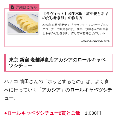
【ラヴィット】和牛水田「紅生姜とネギ
のだし巻き卵」の作り方
2023年11月7日放送の『ラヴィット!』のオープニン
グコーナーで紹介された、和牛・水田さんの紅生姜
とネギのだし巻き卵。作り方や材料など詳しいレシ
ピはこちら！和牛水田「紅生姜とネギのだし巻き
www.e-recipe.site
卵」今日のオープニングテーマは「ホッとするも
の」。...
東京 新宿 老舗洋食店アカシアのロールキャベ
ツシチュー
ハナコ 菊田さんの「ホッとするもの」は、よく食
べに行っていく「
アカシア
」の
ロールキャベツシチ
ュー
。
●ロールキャベツシチュー2貫とご飯
1,030円