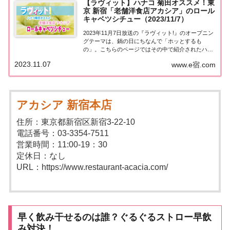
【ラヴィット】ハナコ 菊田オススメ！東
京 新宿「老舗洋食店アカシア」のロール
キャベツシチュー（2023/11/7）
2023年11月7日放送の『ラヴィット!』のオープニン
グテーマは、鍋の日にちなんで「ホッとするも
の」。こちらのページではその中で紹介されたハナ
コ菊田さんのオススメ！東京 新宿「老舗洋食店アカ
2023.11.07
www.e宿.com
シア」のロールキャベツシチューについてまとめま
した。詳しくはこちら！ハナコ菊田オススメ「ア...
アカシア 新宿本店
住所：東京都新宿区新宿3-22-10
電話番号：03-3354-7511
営業時間：11:00-19：30
定休日：なし
URL：https://www.restaurant-acacia.com/
早く飲み干せるのは誰？ぐるぐるストロー早飲
み対決！