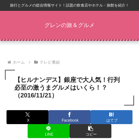
旅行とグルメの総合情報サイト！話題の飲食店やホテル・旅館を紹介！
グレンの旅＆グルメ
ホーム
テレビ番組
【ヒルナンデス】銀座で大人気！行列
必至の激うまグルメはいくら！？
（2016/11/21）
X
Facebook
はてブ
LINE
コピー