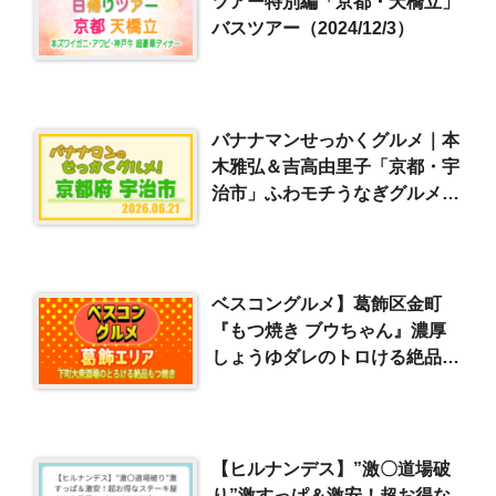
ツアー特別編「京都・天橋立」
バスツアー（2024/12/3）
バナナマンせっかくグルメ｜本
木雅弘＆吉高由里子「京都・宇
治市」ふわモチうなぎグルメ＆
薩摩牛の焼肉定食
（2026/6/21）
ベスコングルメ】葛飾区金町
『もつ焼き ブウちゃん』濃厚
しょうゆダレのトロける絶品も
つ焼き（2024/7/21）
【ヒルナンデス】”激〇道場破
り”激すっぱ＆激安！超お得な