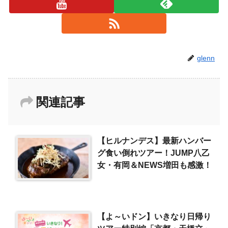
glenn
関連記事
【ヒルナンデス】最新ハンバー
グ食い倒れツアー！JUMP八乙
女・有岡＆NEWS増田も感激！
【よ～いドン】いきなり日帰り