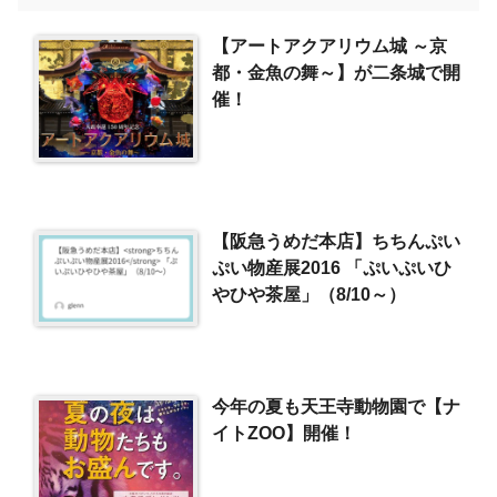
【アートアクアリウム城 ～京
都・金魚の舞～】が二条城で開
催！
【阪急うめだ本店】
ちちんぷい
ぷい物産展2016
「ぷいぷいひ
やひや茶屋」（8/10～）
今年の夏も天王寺動物園で【ナ
イトZOO】開催！