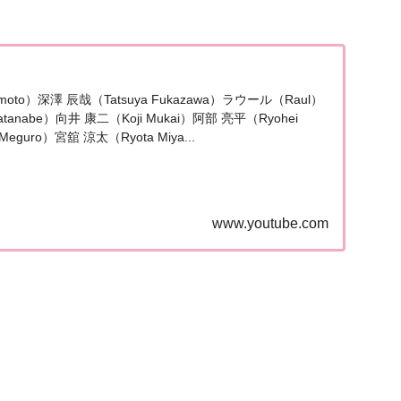
amoto）深澤 辰哉（Tatsuya Fukazawa）ラウール（Raul）
tanabe）向井 康二（Koji Mukai）阿部 亮平（Ryohei
eguro）宮舘 涼太（Ryota Miya...
www.youtube.com