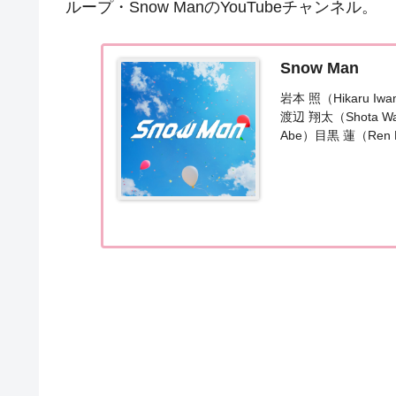
ループ・Snow ManのYouTubeチャンネル。
Snow Man
岩本 照（Hikaru Iw
渡辺 翔太（Shota Wa
Abe）目黒 蓮（Ren M