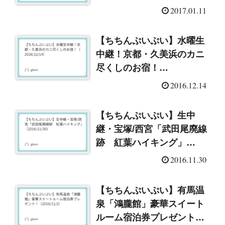
レゼント！（2017/1/11）
2017.01.11
【ちちんぷいぷい】水曜生
中継！京都・久美浜のカニ
尽くしのお宿！
（2016/12/14）
2016.12.14
【ちちんぷいぷい】生中
継・宝塚/西宮「武田尾廃線
跡 紅葉ハイキング」
（2016/11/30）
2016.11.30
【ちちんぷいぷい】有馬温
泉「鴻朧館」豪華スイート
ルーム宿泊券プレゼント！