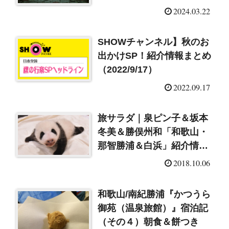
（2024/3/23）
2024.03.22
SHOWチャンネル】秋のお
出かけSP！紹介情報まとめ
（2022/9/17）
2022.09.17
旅サラダ｜泉ピン子＆坂本
冬美＆勝俣州和「和歌山・
那智勝浦＆白浜」紹介情報
まとめ（2018/10/6）
2018.10.06
和歌山/南紀勝浦『かつうら
御苑（温泉旅館）』宿泊記
（その４）朝食＆餅つき