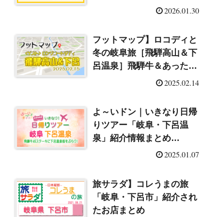
ンステーキ＆ピリ辛鶏肉鉄
2026.01.30
板焼（2026/2/1）
フットマップ】ロコディと
冬の岐阜旅［飛騨高山＆下
呂温泉］飛騨牛＆あったか
スイーツ（2025/2/15）
2025.02.14
よ～いドン｜いきなり日帰
りツアー「岐阜・下呂温
泉」紹介情報まとめ
（2025/1/7）
2025.01.07
旅サラダ】コレうまの旅
「岐阜・下呂市」紹介され
たお店まとめ