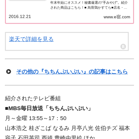
年末年始にオススメ！秘書厳選の“手みやげ”。紹介
された商品はこちら！■ 烏骨鶏かすてら■店名・社
名 ： 勝栄（しょうえい）（山梨）商品名 ： 烏骨鶏
2016.12.21
www.e宿.com
かすてら料金 ： 1本3,240円▼ お取り寄せ・購入は
≫ こちら▼ その他...
楽天で詳細を見る
その他の『ちちんぷいぷい』の記事はこちら
紹介されたテレビ番組
■
MBS毎日放送「ちちんぷいぷい」
月～金曜 13:55～17：50
山本浩之 桂ざこば なるみ 月亭八光 佐伯チズ 福本
容子 石田英司 西靖 豊崎由里絵 ほか