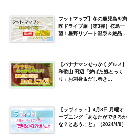
フットマップ】冬の鹿児島を満
喫ドライブ旅［第3弾］桜島一
望！星野リゾート温泉＆絶品会
席料理（2025/1/4）
【バナナマンせっかくグルメ】
和歌山 田辺「炉ばた処とっく
り」お刺身＆だし巻き
（2024/6/9）
【ラヴィット】4月8日 月曜オ
ープニング「あなたができるか
な？と思うこと」（2024/4/8）