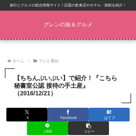
旅行とグルメの総合情報サイト！話題の飲食店やホテル・旅館を紹介！
グレンの旅＆グルメ
ホーム
テレビ番組
【ちちんぷいぷい】で紹介！『こちら
秘書室公認 接待の手土産』
（2016/12/21）
X
Facebook
はてブ
LINE
コピー