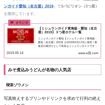
ンガイド愛知（名古屋）2019
』で
3パビリオン（3つ星）
を獲得しています。
【ミシュランガイド東海版・愛知（名古
屋）2019】３つ星ホテル一覧
ミシュランガイド愛知【ミシュランガイド東海版・
愛知（名古屋）2019】が2019年5月17日に発売！飲
食店の格付けとして有名なミシュランガイドです
が、レストランだけではなく“ホテルや旅館の格付
2019.05.14
www.e宿.com
け”も行っています。こちらのページでは【ミシュラ
ンガイド愛知（名古屋）2019】に掲載さ...
みそ煮込みうどんが名物の人気店
喫茶ゾウメシ
写真映えするプリンやドリンクを求めて行列の絶え