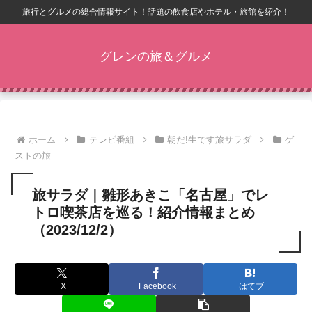
旅行とグルメの総合情報サイト！話題の飲食店やホテル・旅館を紹介！
グレンの旅＆グルメ
ホーム
テレビ番組
朝だ!生です旅サラダ
ゲ
ストの旅
旅サラダ｜雛形あきこ「名古屋」でレ
トロ喫茶店を巡る！紹介情報まとめ
（2023/12/2）
X
Facebook
はてブ