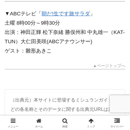
▼ABCテレビ「
朝だ!生です旅サラダ
」
土曜 8時00分～9時30分
出演：神田正輝 松下奈緒 勝俣州和 中丸雄一（KAT-
TUN）大仁田美咲(ABCアナウンサー)
ゲスト：雛形あきこ
▲ページトップへ
（出典元）本サイトに登場するミシュランガイドな
どの各名称とそのデータに関する出典元URLは次の
とおり
メニュー
ホーム
検索
トップ
サイドバー
ミシュランガイド：https://guide.michelin.com/