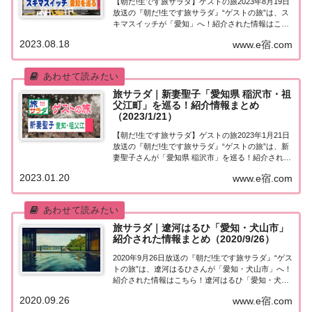
【朝だ!生です旅サラダ】ゲストの旅2023年8月19日
放送の『朝だ!生です旅サラダ』“ゲストの旅”は、ス
キマスイッチが「愛知」へ！紹介された情報はこち
ら！スキマスイッチの原点「愛知」を巡る今日の“ゲ
2023.08.18
www.e宿.com
ストの旅”は、先月デビュー20周年を迎えたばかりの
スキマスイッチの2人。ふたりが出...
旅サラダ｜新妻聖子「愛知県 稲沢市・祖
父江町」を巡る！紹介情報まとめ
（2023/1/21）
【朝だ!生です旅サラダ】ゲストの旅2023年1月21日
放送の『朝だ!生です旅サラダ』“ゲストの旅”は、新
妻聖子さんが「愛知県 稲沢市」を巡る！紹介された
情報はこちら！新妻聖子「愛知県 稲沢市・祖父江」
2023.01.20
www.e宿.com
を巡る今日の“ゲストの旅”は新妻聖子さん。生まれ
故郷、愛知県稲沢市（祖父江）で思...
旅サラダ｜遼河はるひ「愛知・犬山市」
紹介された情報まとめ（2020/9/26）
2020年9月26日放送の『朝だ!生です旅サラダ』“ゲス
トの旅”は、遼河はるひさんが「愛知・犬山市」へ！
紹介された情報はこちら！遼河はるひ「愛知・犬山
市」今日の“ゲストの旅”は元タカラジェンヌの遼河
2020.09.26
www.e宿.com
はるひさん。遼河さんの地元・愛知県犬山市へ。国