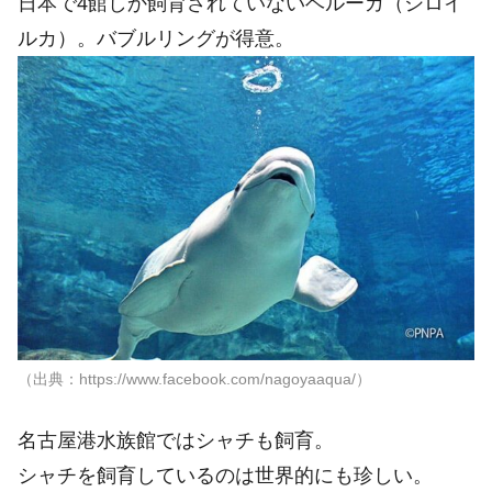
日本で4館しか飼育されていないベルーガ（シロイ
ルカ）。バブルリングが得意。
（出典：https://www.facebook.com/nagoyaaqua/）
名古屋港水族館ではシャチも飼育。
シャチを飼育しているのは世界的にも珍しい。