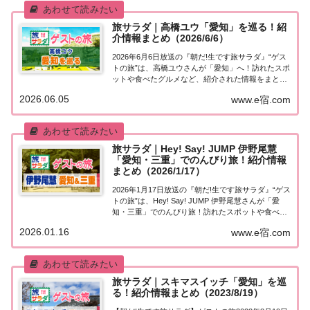
旅サラダ｜高橋ユウ「愛知」を巡る！紹
介情報まとめ（2026/6/6）
2026年6月6日放送の『朝だ!生です旅サラダ』“ゲス
トの旅”は、高橋ユウさんが「愛知」へ！訪れたスポ
ットや食べたグルメなど、紹介された情報をまとめ
ました。くわしい情報はこちら！高橋ユウ「愛知」
2026.06.05
www.e宿.com
を巡る今日の“ゲストの旅”は高橋ユウさん。二児の
母でもある高橋ユウさん。親子で楽しめる...
旅サラダ｜Hey! Say! JUMP 伊野尾慧
「愛知・三重」でのんびり旅！紹介情報
まとめ（2026/1/17）
2026年1月17日放送の『朝だ!生です旅サラダ』“ゲス
トの旅”は、Hey! Say! JUMP 伊野尾慧さんが「愛
知・三重」でのんびり旅！訪れたスポットや食べた
グルメなど、紹介された情報をまとめました。くわ
2026.01.16
www.e宿.com
しい情報はこちら！Hey! Say! JUMP 伊野尾慧「愛
知・三重」を...
旅サラダ｜スキマスイッチ「愛知」を巡
る！紹介情報まとめ（2023/8/19）