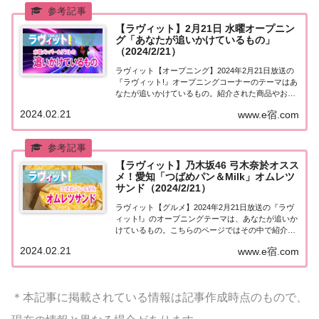
【ラヴィット】2月21日 水曜オープニン
グ「あなたが追いかけているもの」
（2024/2/21）
ラヴィット【オープニング】2024年2月21日放送の
『ラヴィット!』オープニングコーナーのテーマはあ
なたが追いかけているもの。紹介された商品やお店
などをまとめました。くわしい情報はこちら！あな
2024.02.21
www.e宿.com
たが追いかけているもの今日2月21日は20018年平昌
オリンピックで女子団体が初の金メダ...
【ラヴィット】乃木坂46 弓木奈於オスス
メ！愛知「つばめパン＆Milk」オムレツ
サンド（2024/2/21）
ラヴィット【グルメ】2024年2月21日放送の『ラヴ
ィット!』のオープニングテーマは、あなたが追いか
けているもの。こちらのページではその中で紹介さ
れた乃木坂46 弓木奈於さんのオススメ！愛知「つば
2024.02.21
www.e宿.com
めパン＆Milk」についてまとめました。詳しくはこ
ちら！乃木坂46 弓木奈於オススメ...
＊本記事に掲載されている情報は記事作成時点のもので、