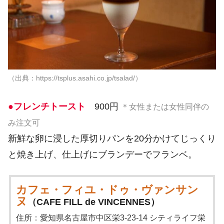
（出典：https://tsplus.asahi.co.jp/tsalad/）
●フレンチトースト
900円
＊女性または女性同伴の
み注文可
新鮮な卵に浸した厚切りパンを20分かけてじっくり
と焼き上げ、仕上げにブランデーでフランベ。
カフェ・フィユ・ドゥ・ヴァンサン
ヌ
（CAFE FILL de VINCENNES）
住所：愛知県名古屋市中区栄3-23-14 シティライフ栄