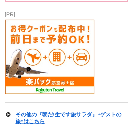
宝・犬山城や城下町など風情溢れる歴史...
[PR]
その他の『朝だ!生です旅サラダ』“ゲストの
旅”はこちら