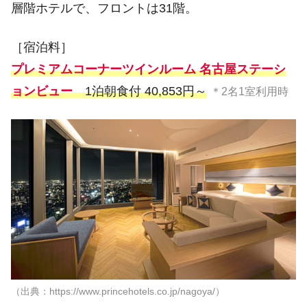
層階ホテルで、フロントは31階。
［宿泊料］
プレミアムコーナーツインルーム 名古屋ステーシ
ョンビュー
1泊朝食付 40,853円～
＊2名1室利用時
（出典：https://www.princehotels.co.jp/nagoya/）