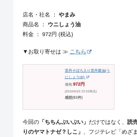
店名・社名 ：
やまみ
商品名 ：
ウニしょう油
料金 ： 972円 (税込)
▼お取り寄せは ≫
こちら
雲丹そぼろ入り雲丹醤油(う
にしょうゆ)
972円
価格:
(2016/6/20 15:52時点)
感想(93件)
今回の
「ちちんぷいぷい」
だけではなく、
読
りのヤマトナゼ？しこ」
、フジテレビ「めざ