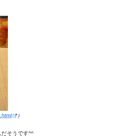
.html
）
だそうです^^