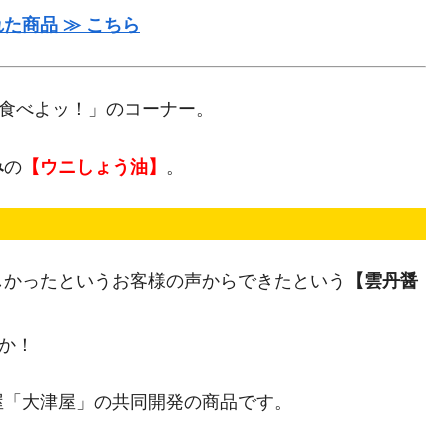
た商品 ≫ こちら
ん食べよッ！」のコーナー。
み
の
【ウニしょう油】
。
！
しかったというお客様の声からできたという
【雲丹醤
か！
屋「大津屋」の共同開発の商品です。