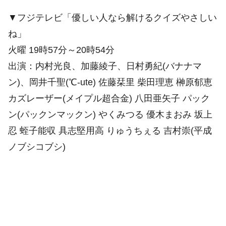
▼フジテレビ「優しい人なら解けるクイズやさしい
ね」
火曜 19時57分～20時54分
出演：内村光良、加藤綾子、日村勇紀(バナナマ
ン)、岡井千聖(℃-ute) 佐藤栞里 柴田理恵 榊原郁恵
カズレーザー(メイプル超合金) 八田亜矢子 パック
ン(パックンマックン) やくみつる 優木まおみ 坂上
忍 蛭子能収 具志堅用高 りゅうちぇる 吉村崇(平成
ノブシコブシ)