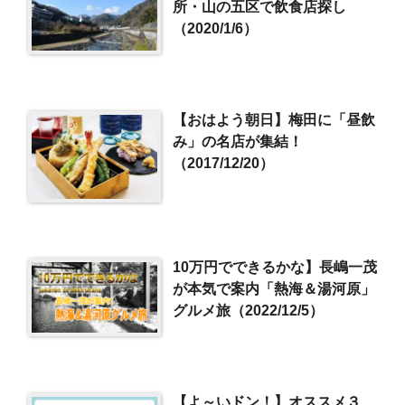
所・山の五区で飲食店探し
（2020/1/6）
【おはよう朝日】梅田に「昼飲
み」の名店が集結！
（2017/12/20）
10万円でできるかな】長嶋一茂
が本気で案内「熱海＆湯河原」
グルメ旅（2022/12/5）
【よ～いドン！】オススメ３