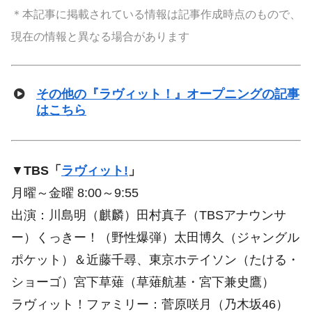
＊本記事に掲載されている情報は記事作成時点のもので、
現在の情報と異なる場合があります
その他の『ラヴィット！』オープニングの記事
はこちら
▼
TBS「
ラヴィット!
」
月曜～金曜 8:00～9:55
出演：川島明（麒麟）田村真子（TBSアナウンサ
ー）くっきー！（野性爆弾）太田博久（ジャングル
ポケット）＆近藤千尋、東京ホテイソン（たける・
ショーゴ）宮下草薙（草薙航基・宮下兼史鷹）
ラヴィット！ファミリー：菅原咲月（乃木坂46）