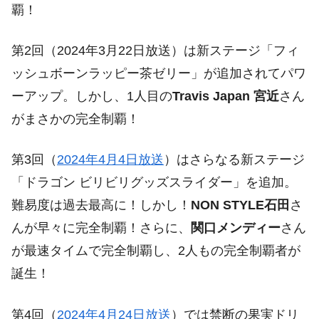
覇！
第2回（2024年3月22日放送）は新ステージ「フィ
ッシュボーンラッピー茶ゼリー」が追加されてパワ
ーアップ。しかし、1人目の
Travis Japan 宮近
さん
がまさかの完全制覇！
第3回（
2024年4月4日放送
）はさらなる新ステージ
「ドラゴン ビリビリグッズスライダー」を追加。
難易度は過去最高に！しかし！
NON STYLE石田
さ
んが早々に完全制覇！さらに、
関口メンディー
さん
が最速タイムで完全制覇し、2人もの完全制覇者が
誕生！
第4回（
2024年4月24日放送
）では禁断の果実ドリ