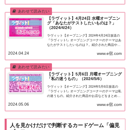
ん」こと遠山景元が北町奉行に就任した日。遠...
【ラヴィット】4月24日 水曜オープニン
グ「あなたがテストしたいものは？」
（2024/4/24）
ラヴィット【オープニング】2024年4月24日放送の
『ラヴィット!』オープニングコーナーのテーマはあ
なたがテストしたいものは？。紹介された商品やお
店などをまとめました。くわしい情報はこちら！あ
2024.04.24
www.e宿.com
なたがテストしたいものは？今日4月24日は43年ぶ
りに全国学力テストが実施された日。そこ...
【ラヴィット】5月6日 月曜オープニング
「私の迷うもの」（2024/5/6）
ラヴィット【オープニング】2024年5月6日放送の
『ラヴィット!』オープニングコーナーのテーマは私
の迷うもの。紹介された商品やお店などをまとめま
した。くわしい情報はこちら！私の迷うもの今日は
2024.05.06
www.e宿.com
番組の最初から最後まで全編オープニング！5月6日
は迷路の日。5月のMay（メイ）と数字の6...
人を見かけだけで判断するカードゲーム「偏見