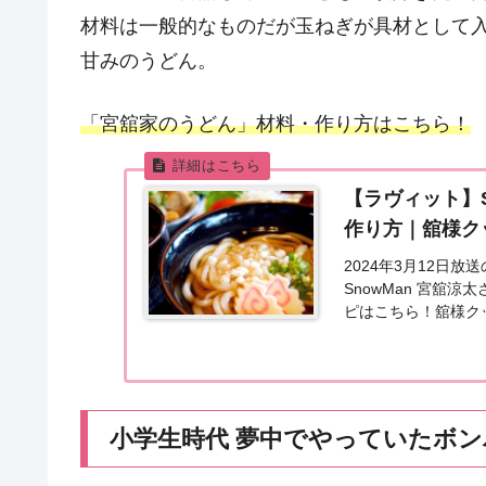
材料は一般的なものだが玉ねぎが具材として
甘みのうどん。
「宮舘家のうどん」材料・作り方はこちら！
【ラヴィット】
作り方｜舘様ク
2024年3月12日
SnowMan 宮舘
ピはこちら！舘様ク
マは「子どもの頃好き.
小学生時代 夢中でやっていたボ