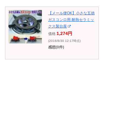
【メール便OK】小さな五徳
ガスコンロ用 耐熱セラミッ
クス製台座
1,274円
価格:
(2016/8/30 12:17時点)
感想(0件)