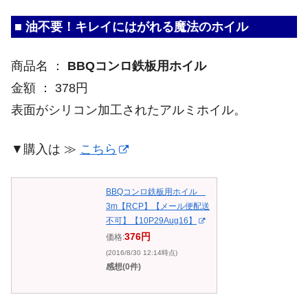
■ 油不要！キレイにはがれる魔法のホイル
商品名 ：
BBQコンロ鉄板用ホイル
金額 ： 378円
表面がシリコン加工されたアルミホイル。
▼購入は ≫
こちら
BBQコンロ鉄板用ホイル
3m【RCP】【メール便配送
不可】【10P29Aug16】
376円
価格:
(2016/8/30 12:14時点)
感想(0件)