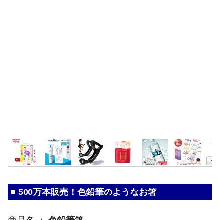
■ 500万本販売！色鉛筆のようなお箸