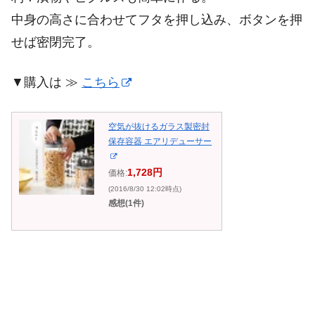
中身の高さに合わせてフタを押し込み、ボタンを押
せば密閉完了。
▼購入は ≫
こちら
空気が抜けるガラス製密封
保存容器 エアリデューサー
1,728円
価格:
(2016/8/30 12:02時点)
感想(1件)