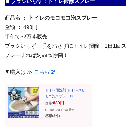
■ ブラシいらず！トイレ掃除スプレー
商品名 ：
トイレのモコモコ泡スプレー
金額 ： 498円
半年で32万本販売！
ブラシいらず！手を汚さずにトイレ掃除！1日1回ス
プレーすれば約99％除菌！
▼購入は ≫
こちら
トイレ用洗剤 トイレのモコ
モコ泡スプレー
880円
価格:
(2016/8/30 12:40時点)
感想(2件)