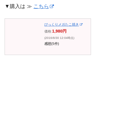
▼購入は ≫
こちら
びっくりメガたこ焼き
1,980円
価格:
(2016/8/30 12:04時点)
感想(5件)