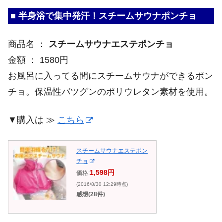
■ 半身浴で集中発汗！スチームサウナポンチョ
商品名 ：
スチームサウナエステポンチョ
金額 ： 1580円
お風呂に入ってる間にスチームサウナができるポン
チョ。保温性バツグンのポリウレタン素材を使用。
▼購入は ≫
こちら
スチームサウナエステポン
チョ
1,598円
価格:
(2016/8/30 12:29時点)
感想(28件)