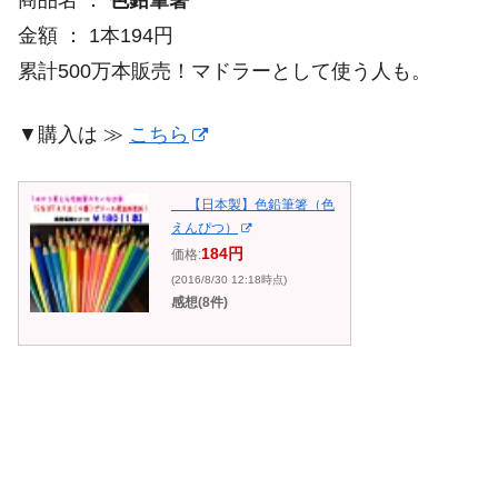
商品名 ：
色鉛筆箸
金額 ： 1本194円
累計500万本販売！マドラーとして使う人も。
▼購入は ≫
こちら
【日本製】色鉛筆箸（色
えんぴつ）
184円
価格:
(2016/8/30 12:18時点)
感想(8件)