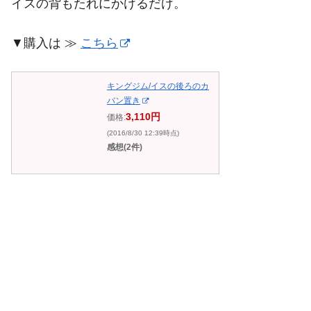
イスの背もたれにかけるだけ。
▼購入は ≫
こちら
キングジム/イスの後ろのカ
バン置き
3,110円
価格:
(2016/8/30 12:39時点)
感想(2件)