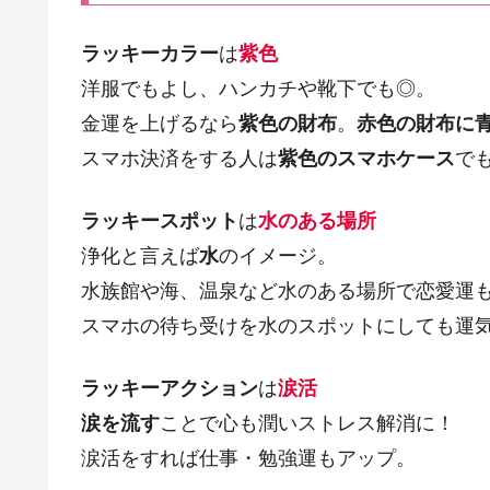
ラッキーカラー
は
紫色
洋服でもよし、ハンカチや靴下でも◎。
金運を上げるなら
紫色の財布
。
赤色の財布に
スマホ決済をする人は
紫色のスマホケース
で
ラッキースポット
は
水のある場所
浄化と言えば
水
のイメージ。
水族館や海、温泉など水のある場所で恋愛運
スマホの待ち受けを水のスポットにしても運
ラッキーアクション
は
涙活
涙を流す
ことで心も潤いストレス解消に！
涙活をすれば仕事・勉強運もアップ。