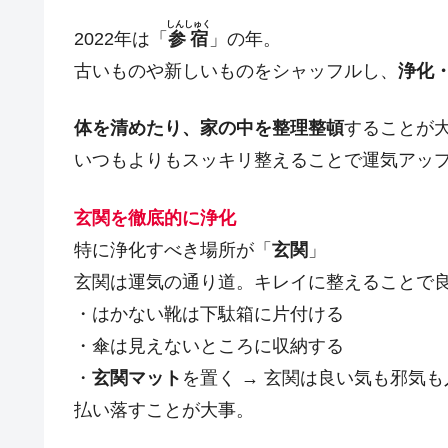
しんしゅく
2022年は「
参宿
」の年。
古いものや新しいものをシャッフルし、
浄化
体を清めたり、家の中を整理整頓
することが
いつもよりもスッキリ整えることで運気アッ
玄関を徹底的に浄化
特に浄化すべき場所が「
玄関
」
玄関は運気の通り道。キレイに整えることで
・はかない靴は下駄箱に片付ける
・傘は見えないところに収納する
・
玄関マット
を置く → 玄関は良い気も邪気
払い落すことが大事。