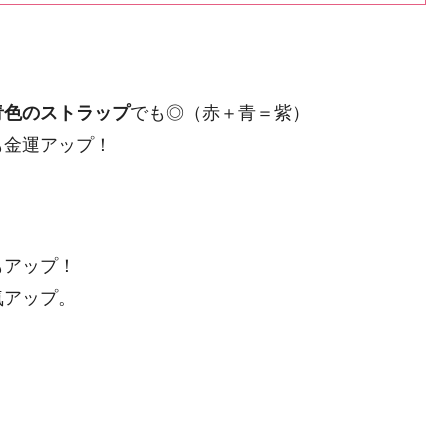
青色のストラップ
でも◎（赤＋青＝紫）
も金運アップ！
もアップ！
気アップ。