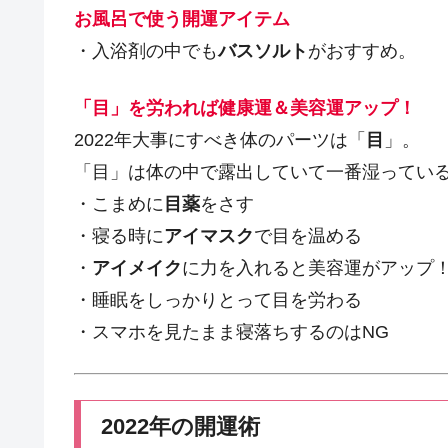
お風呂で使う開運アイテム
・入浴剤の中でも
バスソルト
がおすすめ。
「目」を労われば健康運＆美容運アップ！
2022年大事にすべき体のパーツは「
目
」。
「目」は体の中で露出していて一番湿ってい
・こまめに
目薬
をさす
・寝る時に
アイマスク
で目を温める
・
アイメイク
に力を入れると美容運がアップ
・睡眠をしっかりとって目を労わる
・スマホを見たまま寝落ちするのはNG
2022年の開運術