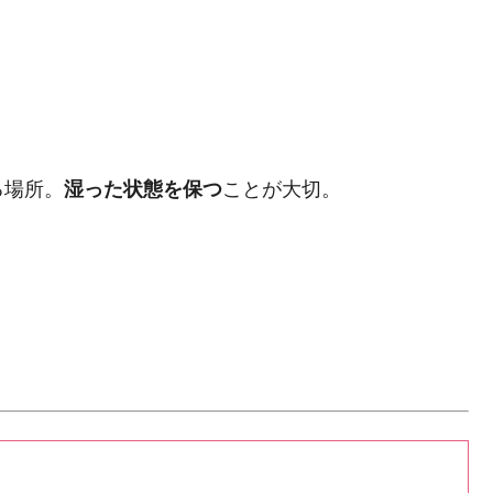
る場所。
湿った状態を保つ
ことが大切。
！