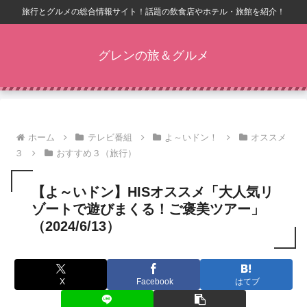
旅行とグルメの総合情報サイト！話題の飲食店やホテル・旅館を紹介！
グレンの旅＆グルメ
ホーム
テレビ番組
よ～いドン！
オススメ
３
おすすめ３（旅行）
【よ～いドン】HISオススメ「大人気リ
ゾートで遊びまくる！ご褒美ツアー」
（2024/6/13）
X
Facebook
はてブ