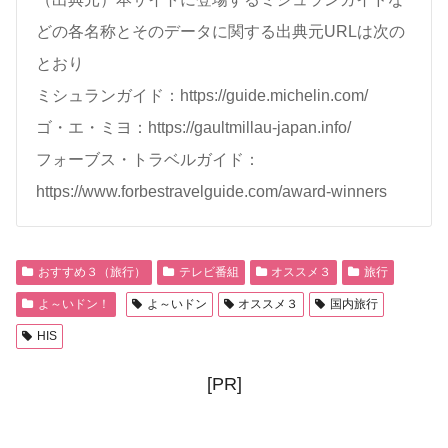
どの各名称とそのデータに関する出典元URLは次の
とおり
ミシュランガイド：https://guide.michelin.com/
ゴ・エ・ミヨ：https://gaultmillau-japan.info/
フォーブス・トラベルガイド：
https://www.forbestravelguide.com/award-winners
おすすめ３（旅行）
テレビ番組
オススメ３
旅行
よ～いドン！
よ～いドン
オススメ３
国内旅行
HIS
[PR]