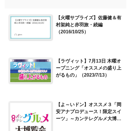
【火曜サプライズ】佐藤健＆有
村架純と赤羽旅・続編
（2016/10/25）
【ラヴィット】7月13日 木曜オ
ープニング「オススメの盛り上
がるもの」（2023/7/13）
【よ～いドン】オススメ３「岡
安アナプロデュース！限定スイ
ーツ」～カンテレグルメ大博覧
会（2017/11/6）