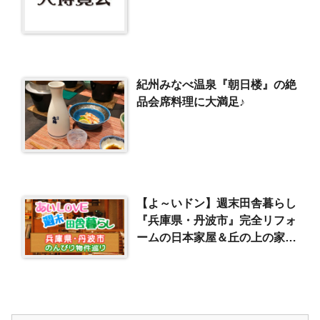
紀州みなべ温泉『朝日楼』の絶
品会席料理に大満足♪
【よ～いドン】週末田舎暮らし
『兵庫県・丹波市』完全リフォ
ームの日本家屋＆丘の上の家
（2018/5/24）