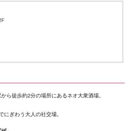
2F
から徒歩約2分の場所にあるネオ大衆酒場。
でにぎわう大人の社交場。
ピザ
」。