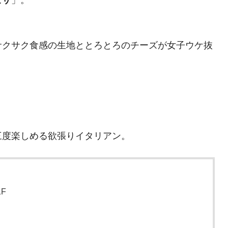
サクサク食感の生地ととろとろのチーズが女子ウケ抜
三度楽しめる欲張りイタリアン。
F