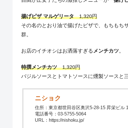
揚げピザ マルゲリータ
1,320円
その名のとおり油で揚げたピザで、もちもち
群。
お店のイチオシはお洒落すぎる
メンチカツ
。
特撰メンチカツ
1,320円
バジルソースとトマトソースに燻製ソースと
ニショク
住所：東京都世田谷区奥沢5-28-15 昇栄ビル 1
電話番号：03-5755-5064
URL：https://nishoku.jp/