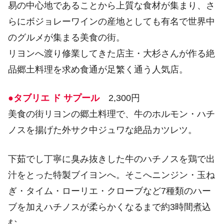
易の中心地であることから上質な食材が集まり、さ
らにボジョレーワインの産地としても有名で世界中
のグルメが集まる美食の街。
リヨンへ渡り修業してきた店主・大杉さんが作る絶
品郷土料理を求め食通が足繁く通う人気店。
●タブリエ ド サプール
2,300円
美食の街リヨンの郷土料理で、牛のホルモン・ハチ
ノスを揚げた外サク中ジュワな絶品カツレツ。
下茹でし丁寧に臭み抜きした牛のハチノスを鶏で出
汁をとった特製ブイヨンへ。そこへニンジン・玉ね
ぎ・タイム・ローリエ・クローブなど7種類のハー
ブを加えハチノスが柔らかくなるまで約3時間煮込
む。