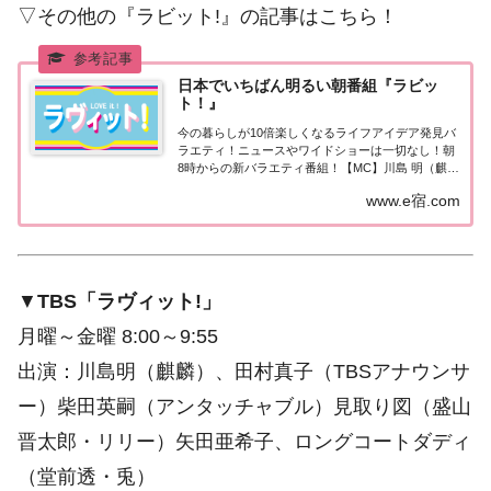
▽その他の『ラビット!』の記事はこちら！
日本でいちばん明るい朝番組『ラビッ
ト！』
今の暮らしが10倍楽しくなるライフアイデア発見バ
ラエティ！ニュースやワイドショーは一切なし！朝
8時からの新バラエティ番組！【MC】川島 明（麒
麟）、田村真子（TBSアナウンサー）
www.e宿.com
▼
TBS「ラヴィット!」
月曜～金曜 8:00～9:55
出演：川島明（麒麟）、田村真子（TBSアナウンサ
ー）柴田英嗣（アンタッチャブル）見取り図（盛山
晋太郎・リリー）矢田亜希子、ロングコートダディ
（堂前透・兎）