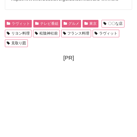
ラヴィット
テレビ番組
グルメ
東京
〇〇な店
リヨン料理
松陰神社前
フランス料理
ラヴィット
見取り図
[PR]