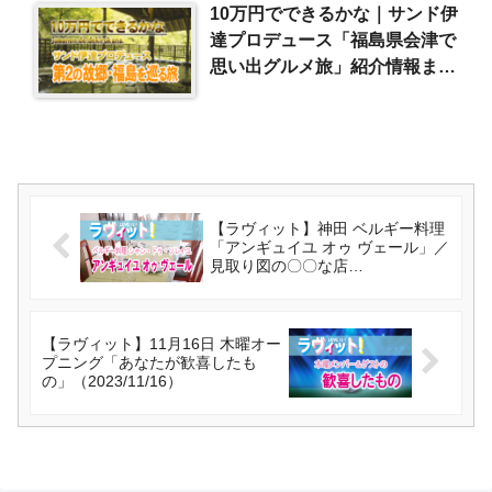
10万円でできるかな｜サンド伊
達プロデュース「福島県会津で
思い出グルメ旅」紹介情報まと
め（2023/8/21）
【ラヴィット】神田 ベルギー料理
「アンギュイユ オゥ ヴェール」／
見取り図の〇〇な店
（2023/11/15）
【ラヴィット】11月16日 木曜オー
プニング「あなたが歓喜したも
の」（2023/11/16）