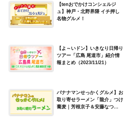
【tenおでかけコンシェルジ
ュ】神戸・北野界隈 イチ押し
名物グルメ！
【よ～いドン】いきなり日帰り
ツアー「広島 尾道市」紹介情
報まとめ（2023/11/21）
バナナマンせっかくグルメ】お
取り寄せラーメン「龍介」つけ
蕎麦｜芳根京子＆安藤なつ
（2021/2/21）