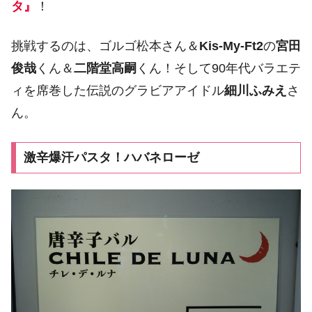
タ』
！
挑戦するのは、ゴルゴ松本さん＆
Kis-My-Ft2
の
宮田
俊哉
くん＆
二階堂高嗣
くん！そして90年代バラエテ
ィを席巻した伝説のグラビアアイドル
細川ふみえ
さ
ん。
激辛爆汗パスタ！ハバネローゼ