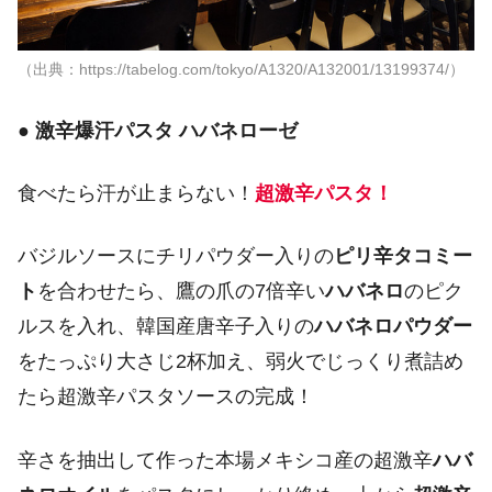
（出典：https://tabelog.com/tokyo/A1320/A132001/13199374/）
●
激辛爆汗パスタ ハバネローゼ
食べたら汗が止まらない！
超激辛パスタ！
バジルソースにチリパウダー入りの
ピリ辛タコミー
ト
を合わせたら、鷹の爪の7倍辛い
ハバネロ
のピク
ルスを入れ、韓国産唐辛子入りの
ハバネロパウダー
をたっぷり大さじ2杯加え、弱火でじっくり煮詰め
たら超激辛パスタソースの完成！
辛さを抽出して作った本場メキシコ産の超激辛
ハバ