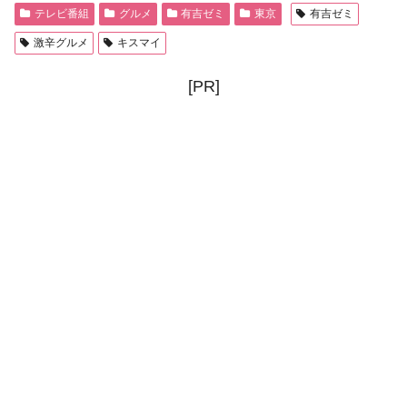
テレビ番組
グルメ
有吉ゼミ
東京
有吉ゼミ
激辛グルメ
キスマイ
[PR]