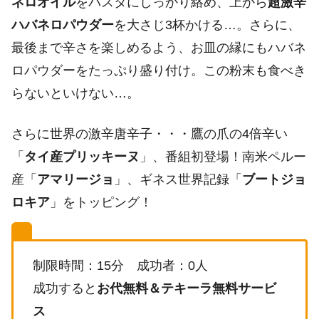
ネロオイル
をパスタにしっかり絡め、上から
超激辛
ハバネロパウダー
を大さじ3杯かける…。さらに、
最後まで辛さを楽しめるよう、お皿の縁にもハバネ
ロパウダーをたっぷり盛り付け。この粉末も食べき
らないといけない…。
さらに世界の激辛唐辛子・・・鷹の爪の4倍辛い
「
タイ産プリッキーヌ
」、番組初登場！南米ペルー
産「
アマリージョ
」、ギネス世界記録「
ブートジョ
ロキア
」をトッピング！
制限時間：15分 成功者：0人
成功すると
お代無料＆テキーラ無料サービ
ス