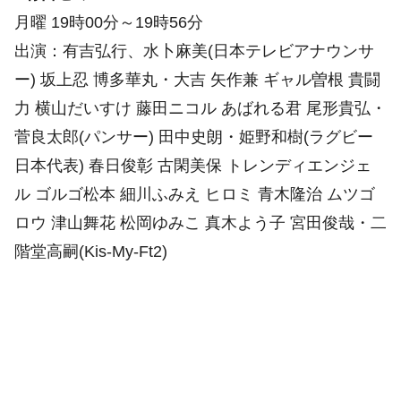
月曜 19時00分～19時56分
出演：有吉弘行、水卜麻美(日本テレビアナウンサ
ー) 坂上忍 博多華丸・大吉 矢作兼 ギャル曽根 貴闘
力 横山だいすけ 藤田ニコル あばれる君 尾形貴弘・
菅良太郎(パンサー) 田中史朗・姫野和樹(ラグビー
日本代表) 春日俊彰 古閑美保 トレンディエンジェ
ル ゴルゴ松本 細川ふみえ ヒロミ 青木隆治 ムツゴ
ロウ 津山舞花 松岡ゆみこ 真木よう子 宮田俊哉・二
階堂高嗣(Kis-My-Ft2)