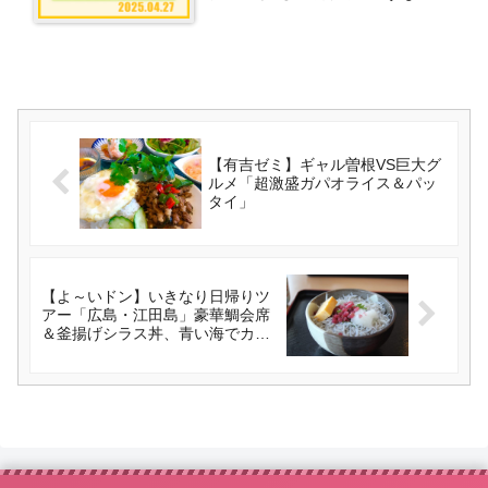
（2025/4/27）
【有吉ゼミ】ギャル曽根VS巨大グ
ルメ「超激盛ガパオライス＆パッ
タイ」
【よ～いドン】いきなり日帰りツ
アー「広島・江田島」豪華鯛会席
＆釜揚げシラス丼、青い海でカヌ
ー体験