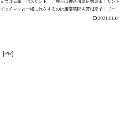
見つける旅「バスサンド」。舞台は神奈川県伊勢原市！サンド
イッチマンと一緒に旅をするのは渡部篤郎＆芳根京子！ゴール
の天空の社「大山阿夫利神社」＆美肌温泉を目指します！...
2021.01.04
[PR]