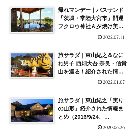
帰れマンデー｜バスサンド
「茨城・常陸大宮市」開運
フクロウ神社＆夕焼け美人
の湯（2022/7/11）
2022.07.11
旅サラダ｜東山紀之＆なに
わ男子 西畑大吾 奈良・信貴
山を巡る！紹介された情報
まとめ
2022.01.07
旅サラダ｜東山紀之「実り
の山形」紹介された情報ま
とめ（2016/9/24、
2020/6/27再放送）
2020.06.26