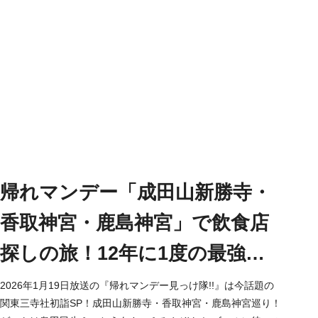
帰れマンデー「成田山新勝寺・
香取神宮・鹿島神宮」で飲食店
探しの旅！12年に1度の最強合
体お守り（2026/1/19）
2026年1月19日放送の『帰れマンデー見っけ隊!!』は今話題の
関東三寺社初詣SP！成田山新勝寺・香取神宮・鹿島神宮巡り！