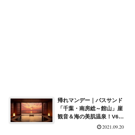
帰れマンデー｜バスサンド
「千葉・南房総～館山」崖
観音＆海の美肌温泉！V6三
宅健も参戦！（2021/9/20）
2021.09.20