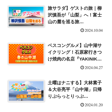
旅サラダ】ゲストの旅｜柳
沢慎吾が「山梨」へ！富士
山の麓を巡る旅
（2024/10/5）
2024.10.04
ベスコングルメ】山中湖サ
イクリング！石原家行きつ
け焼肉の名店『YAKINIKU
竜ヶ丘』（2024/4/28）
2024.04.27
土曜はナニする】大林素子
＆大谷亮平「山中湖」日帰
りぷらっとりっぷ
（2024/1/20）
2024.01.20