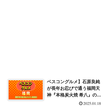
ベスコングルメ】石原良純
が長年お忍びで通う福岡天
神『本格炭火焼 希八』の焼
き鳥＆ホルモン鉄板焼き
2025.01.18
（2025/1/19）