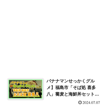
バナナマンせっかくグル
メ】福島市「そば処 喜多
八」蕎麦と海鮮丼セット＆
特大穴子天ぷら
2024.07.07
（2024/7/7）