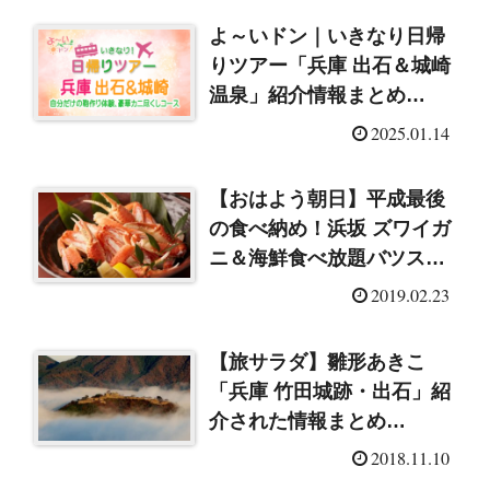
よ～いドン｜いきなり日帰
りツアー「兵庫 出石＆城崎
温泉」紹介情報まとめ
（2025/1/14）
2025.01.14
【おはよう朝日】平成最後
の食べ納め！浜坂 ズワイガ
ニ＆海鮮食べ放題バツスア
ー（2019/2/23）
2019.02.23
【旅サラダ】雛形あきこ
「兵庫 竹田城跡・出石」紹
介された情報まとめ
（2018/11/10）
2018.11.10