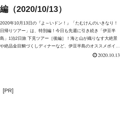
編（2020/10/13）
2020年10月13日の『よ～いドン！』「たむけんのいきなり！
日帰りツアー」は、特別編！今日も先週に引き続き「伊豆半
島」1泊2日旅 下見ツアー［後編］！海と山が織りなす大絶景
や絶品金目鯛づくしディナーなど、伊豆半島のオススメポイン
トを紹介します。取り上げられたスポットはこちら！
2020.10.13
[PR]