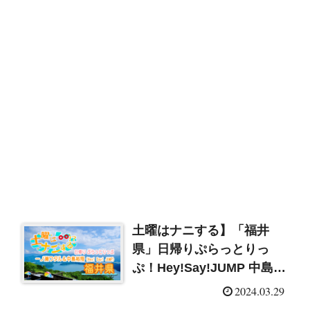
土曜はナニする】「福井
県」日帰りぷらっとりっ
ぷ！Hey!Say!JUMP 中島裕
翔＆一ノ瀬ワタル
2024.03.29
（2024/3/30）