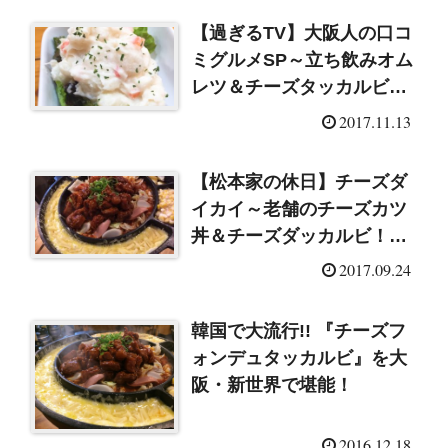
【過ぎるTV】大阪人の口コ
ミグルメSP～立ち飲みオム
レツ＆チーズタッカルビ＆
個性的なポテトサラダ
2017.11.13
（2017/11/13）
【松本家の休日】チーズダ
イカイ～老舗のチーズカツ
丼＆チーズダッカルビ！
（2017/9/23）
2017.09.24
韓国で大流行!! 『チーズフ
ォンデュタッカルビ』を大
阪・新世界で堪能！
2016.12.18