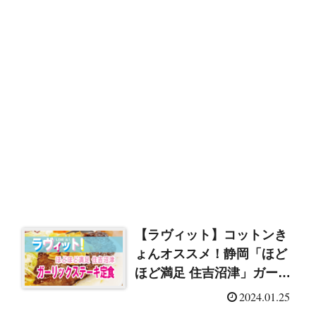
【ラヴィット】コットンき
ょんオススメ！静岡「ほど
ほど満足 住吉沼津」ガーリ
ックステーキ（2024/1/25）
2024.01.25