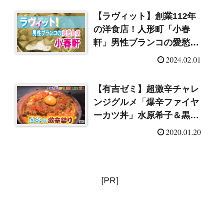
【ラヴィット】創業112年
の洋食店！人形町「小春
軒」男性ブランコの愛愁食
堂（2024/2/1）
2024.02.01
【有吉ゼミ】超激辛チャレ
ンジグルメ「爆辛ファイヤ
ーカツ丼」水原希子＆黒羽
麻璃央が参戦！
2020.01.20
[PR]