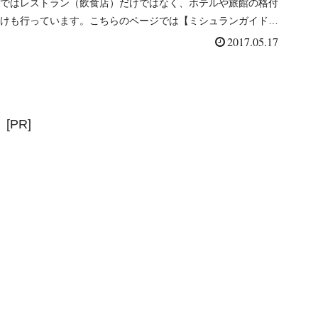
ではレストラン（飲食店）だけではなく、ホテルや旅館の格付
けも行っています。こちらのページでは【ミシュランガイド北
海道2017特別版】に掲載された旅館（２つ...
2017.05.17
[PR]