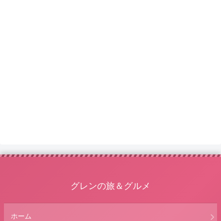
グレンの旅＆グルメ
ホーム