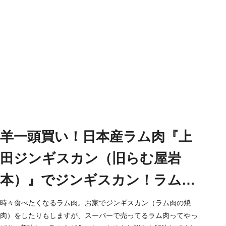
羊一頭買い！日本産ラム肉『上
田ジンギスカン（旧らむ屋岩
本）』でジンギスカン！ラム肉
堪能コースは大満足♪【大阪・お
時々食べたくなるラム肉。お家でジンギスカン（ラム肉の焼
肉）をしたりもしますが、スーパーで売ってるラム肉ってやっ
初天神】