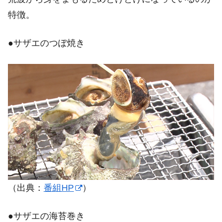
特徴。
●サザエのつぼ焼き
（出典：
番組HP
）
●サザエの海苔巻き