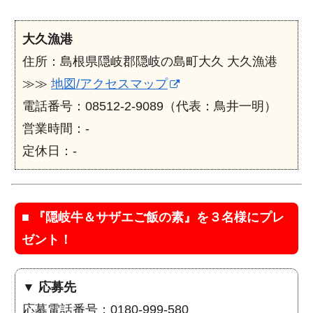
大久漁港
住所：島根県隠岐郡隠岐の島町大久 大久漁港
≫≫
地図/アクセスマップ
電話番号：08512-2-9089（代表：鳥井一明）
営業時間：-
定休日：-
■
『隠岐牛＆サザエご飯の素』を３名様にプレ
ゼント！
▼ 応募先
応募電話番号：0180-999-580