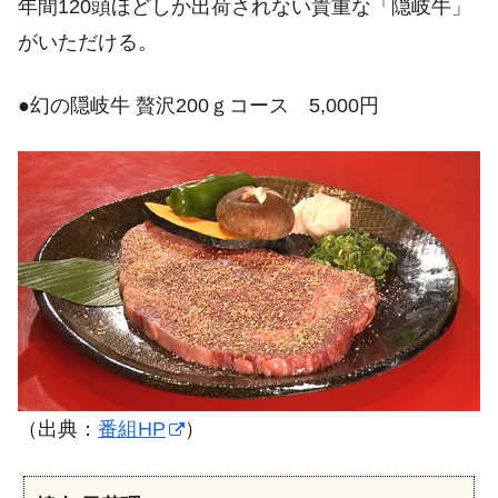
年間120頭ほどしか出荷されない貴重な「隠岐牛」
がいただける。
●幻の隠岐牛 贅沢200ｇコース 5,000円
（出典：
番組HP
）