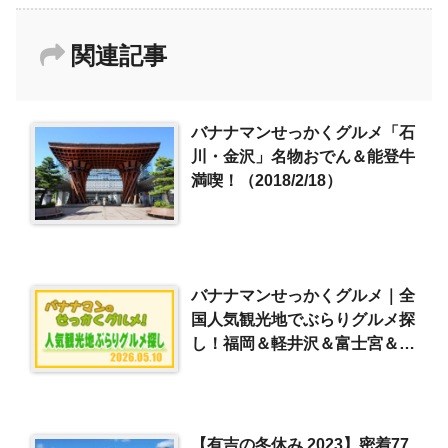
関連記事
バナナマンせっかくグルメ「石
川・金沢」名物おでん＆能登牛
満喫！（2018/2/18）
バナナマンせっかくグルメ｜全
国人気観光地でぶらりグルメ探
し！福岡＆軽井沢＆富士宮＆屋
久島（2026/5/10）
【有吉の冬休み 2023】密着77