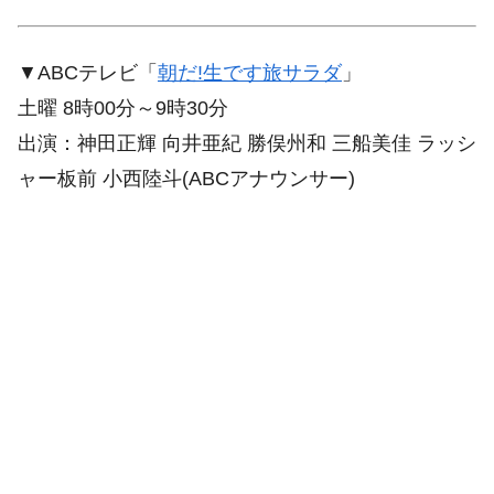
▼ABCテレビ「
朝だ!生です旅サラダ
」
土曜 8時00分～9時30分
出演：神田正輝 向井亜紀 勝俣州和 三船美佳 ラッシ
ャー板前 小西陸斗(ABCアナウンサー)