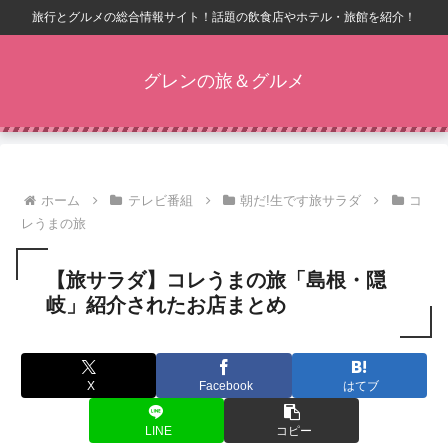
旅行とグルメの総合情報サイト！話題の飲食店やホテル・旅館を紹介！
グレンの旅＆グルメ
ホーム
テレビ番組
朝だ!生です旅サラダ
コ
レうまの旅
【旅サラダ】コレうまの旅「島根・隠
岐」紹介されたお店まとめ
X
Facebook
はてブ
LINE
コピー