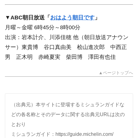
▼
ABC朝日放送「
おはよう朝日です
」
月曜～金曜 6時45分～8時00分
出演：岩本計介、川添佳穂 他（朝日放送アナウン
サー）東貴博 谷口真由美 桧山進次郎 中西正
男 正木明 赤崎夏実 柴田博 澤田有也佳
▲ページトップへ
（出典元）本サイトに登場するミシュランガイドな
どの各名称とそのデータに関する出典元URLは次の
とおり
ミシュランガイド：https://guide.michelin.com/