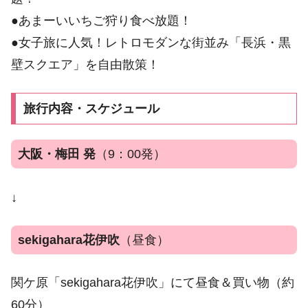
●あまーいいちご狩り食べ放題！
●女子旅に人気！レトロモダンな街並み「長浜・黒
壁スクエア」を自由散策！
旅行内容・スケジュール
大阪・梅田 発
（9：00発）
↓
sekigahara花伊吹
（昼食）
関ケ原「sekigahara花伊吹」にて昼食＆買い物（約
60分）