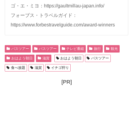
ゴ・エ・ミヨ：https://gaultmillau-japan.info/
フォーブス・トラベルガイド：
https://www.forbestravelguide.com/award-winners
バスツアー
バスツアー
テレビ番組
旅行
観光
おはよう朝日
滋賀
おはよう朝日
バスツアー
食べ放題
滋賀
イチゴ狩り
[PR]