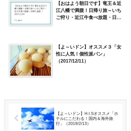
【おはよう朝日です】竜王＆近
江八幡で満腹！日帰り旅～いち
ご狩り・近江牛食べ放題・日帰
り温泉（2017/1/24）
【よ～いドン】オススメ３「女
性に人気！個性派パン」
（2017/12/11）
【よ～いドン】H.I.Sオススメ「ホ
テルにこだわる！国内＆海外旅
行」（2019/2/13）