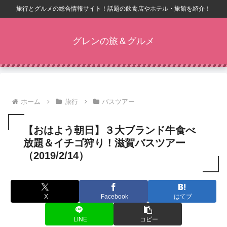
旅行とグルメの総合情報サイト！話題の飲食店やホテル・旅館を紹介！
グレンの旅＆グルメ
ホーム
旅行
バスツアー
【おはよう朝日】３大ブランド牛食べ
放題＆イチゴ狩り！滋賀バスツアー
（2019/2/14）
X
Facebook
はてブ
LINE
コピー