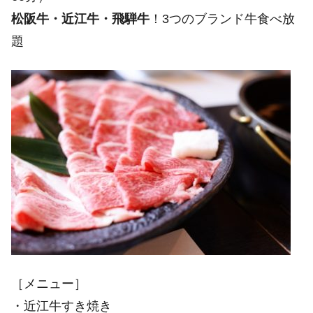
松阪牛・近江牛・飛騨牛
！3つのブランド牛食べ放
題
［メニュー］
・近江牛すき焼き