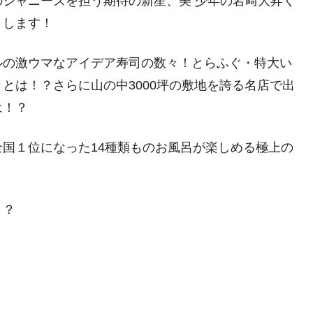
ジャニーズを担う期待の新星、美 少年の岩﨑大昇く
トします！
ルの激ウマなアイデア寿司の数々！とらふぐ・特大い
とは！？さらに山の中3000坪の敷地を誇る名店で出
は！？
国１位になった14種類ものお風呂が楽しめる極上の
！？