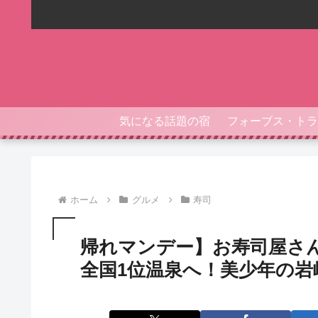
気になる話題の宿
ホーム
グルメ
寿司
帰れマンデー】お寿司屋さ
全国1位温泉へ！美少年の岩崎参