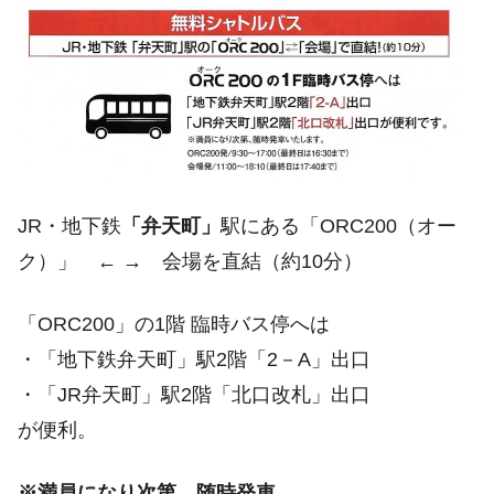
JR・地下鉄
「弁天町」
駅にある「ORC200（オー
ク）」 ← → 会場を直結（約10分）
「ORC200」の1階 臨時バス停へは
・「地下鉄弁天町」駅2階「2－A」出口
・「JR弁天町」駅2階「北口改札」出口
が便利。
※満員になり次第、随時発車。