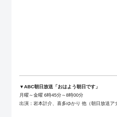
▼ABC朝日放送「おはよう朝日です」
月曜～金曜 6時45分～8時00分
出演：岩本計介、喜多ゆかり 他（朝日放送ア