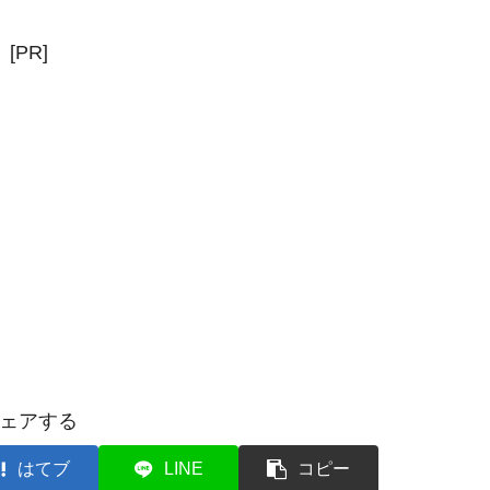
[PR]
ェアする
はてブ
LINE
コピー