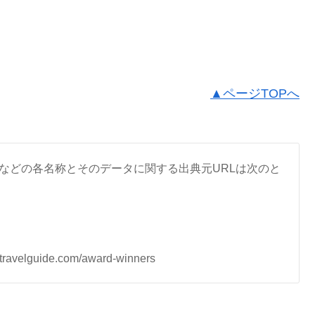
▲ページTOPへ
などの各名称とそのデータに関する出典元URLは次のと
lguide.com/award-winners