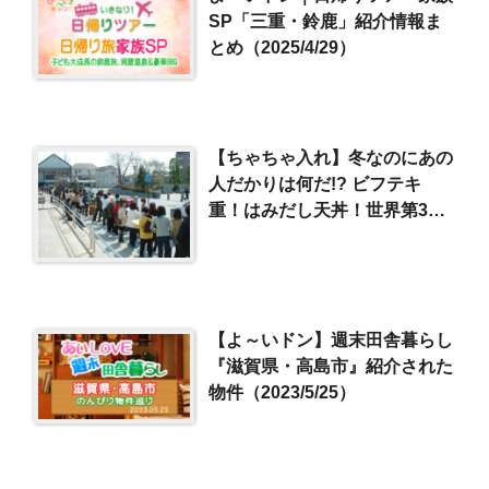
SP「三重・鈴鹿」紹介情報ま
とめ（2025/4/29）
【ちゃちゃ入れ】冬なのにあの
人だかりは何だ!? ビフテキ
重！はみだし天丼！世界第3位
が作るピザ！（2019/2/19）
【よ～いドン】週末田舎暮らし
『滋賀県・高島市』紹介された
物件（2023/5/25）