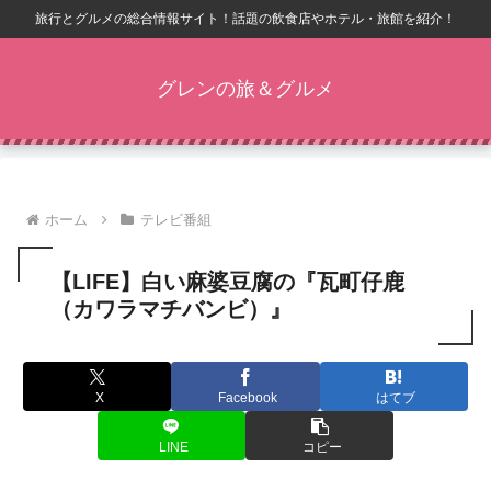
旅行とグルメの総合情報サイト！話題の飲食店やホテル・旅館を紹介！
グレンの旅＆グルメ
ホーム
テレビ番組
【LIFE】白い麻婆豆腐の『瓦町仔鹿
（カワラマチバンビ）』
X
Facebook
はてブ
LINE
コピー