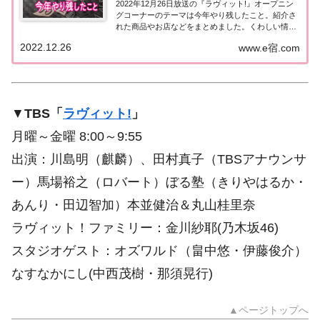
2022年12月26日放送の『ラヴィット!』オープニン
グコーナーのテーマは今年やり残したこと。紹介さ
れた商品やお店などをまとめました。くわしい情報
はこちら！今年やり残したこと今日12月26日は『今
2022.12.26
www.e宿.com
年最後の月曜ラヴィット！』。そこで、今日はラビ
ット!月曜メンバー＆ゲストに「今年やり...
▼
TBS「
ラヴィット!
」
月曜～金曜 8:00～9:55
出演：川島明（麒麟）、田村真子（TBSアナウンサ
ー）馬場裕之（ロバート）ぼる塾（きりやはるか・
あんり・田辺智加）本並健治＆丸山桂里奈
ラヴィット！ファミリー：金川紗耶(乃木坂46)
スタジオゲスト：オズワルド（畠中悠・伊藤俊介）
なすなかにし(中西茂樹・那須晃行)
▲ページトップへ