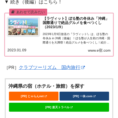
▼ 続き（後編）はこちら！
【ラヴィット】ぼる塾の冬休み「沖縄」
国際通りで絶品グルメを食べつくし
（2023/1/9）
2023年1月9日放送の『ラヴィット!』は、ぼる塾の
冬休み in 沖縄［後編］！ぼる塾が人生初の沖縄・国
際通りを大満喫！絶品グルメを食べつくし！紹介さ
れた情報をまとめました。ぼる塾の冬休み「沖縄」
2023.01.09
www.e宿.com
後編ぼる塾の自由時間 特別編 in 沖縄！ぼる塾が人
生初の沖縄国際通りを大満喫！人気...
クラブツーリズム 国内旅行
［PR］
沖縄県の宿（ホテル・旅館）を探す
[PR] じゃらんnet
[PR] 一休.com
[PR] 楽天トラベル