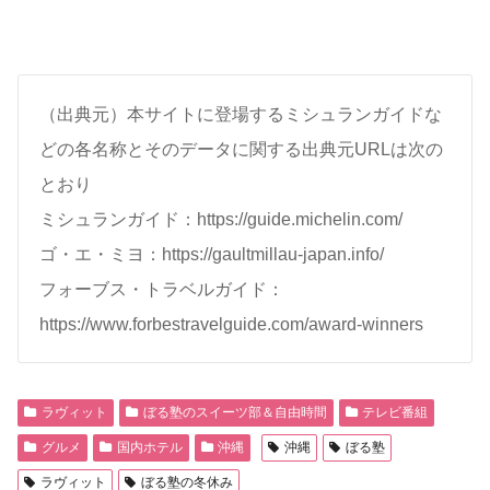
（出典元）本サイトに登場するミシュランガイドな
どの各名称とそのデータに関する出典元URLは次の
とおり
ミシュランガイド：https://guide.michelin.com/
ゴ・エ・ミヨ：https://gaultmillau-japan.info/
フォーブス・トラベルガイド：
https://www.forbestravelguide.com/award-winners
ラヴィット
ぼる塾のスイーツ部＆自由時間
テレビ番組
グルメ
国内ホテル
沖縄
沖縄
ぼる塾
ラヴィット
ぼる塾の冬休み