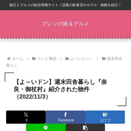
旅行とグルメの総合情報サイト！話題の飲食店やホテル・旅館を紹介！
グレンの旅＆グルメ
ホーム
テレビ番組
よ～いドン！
週末田舎
暮らし
【よ～いドン】週末田舎暮らし『奈
良・御杖村』紹介された物件
（2022/11/3）
X
Facebook
はてブ