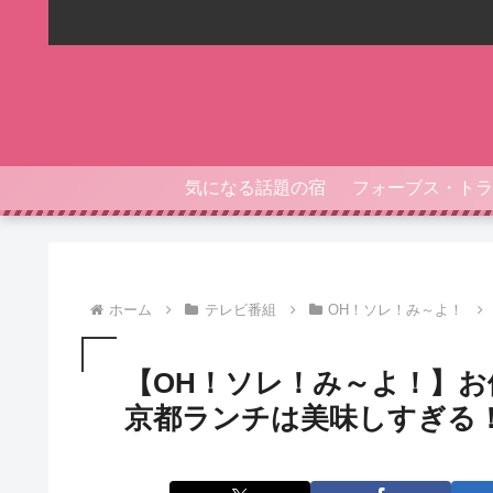
気になる話題の宿
ホーム
テレビ番組
OH！ソレ！み～よ！
【OH！ソレ！み～よ！】お
京都ランチは美味しすぎる！（2