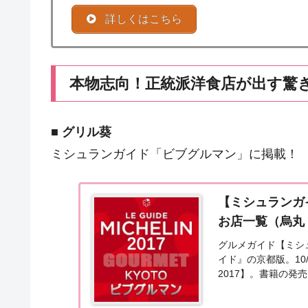
詳しくはこちら
本物志向！正統派洋食店が出す驚き
■
グリル葵
ミシュランガイド「ビブグルマン」に掲載！
【ミシュランガイ
お店一覧（烏丸
グルメガイド【ミシ
イド』の京都版。10
2017】。書籍の発
した（WEB限定）。