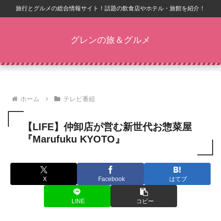
旅行とグルメの総合情報サイト！話題の飲食店やホテル・旅館を紹介！
グレンの旅＆グルメ
ホーム
テレビ番組
【LIFE】仲卸店が営む新世代お惣菜屋
『Marufuku KYOTO』
X
Facebook
はてブ
LINE
コピー