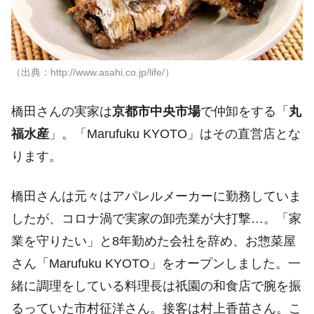
（出典：http://www.asahi.co.jp/life/）
橋田さんの実家は
京都市中央市場
で仲卸をする「
丸
福水産
」。「Marufuku KYOTO」はその直営店とな
ります。
橋田さんは元々はアパレルメーカーに勤務していま
したが、コロナ渦で実家の卸売業が大打撃…。「家
業を守りたい」と8年勤めた会社を辞め、お惣菜屋
さん「Marufuku KYOTO」をオープンしました。一
緒に調理をしている料理長は祇園の和食店で腕を振
るっていた市村征洋さん。接客は村上香苗さん。こ